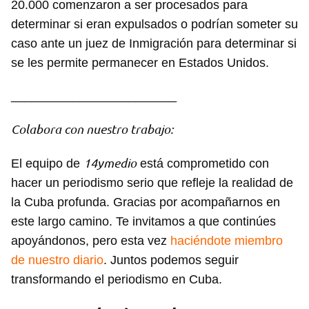
20.000 comenzaron a ser procesados para
Guardar como favorito
determinar si eran expulsados o podrían someter su
Para poder guardar como favorito, primero has de
caso ante un juez de Inmigración para determinar si
iniciar sesión con tu cuenta de 14ymedio.
se les permite permanecer en Estados Unidos.
INICIAR SESIÓN
CANCELAR
________________________
Colabora con nuestro trabajo:
14ymedio
El equipo de
está comprometido con
hacer un periodismo serio que refleje la realidad de
la Cuba profunda. Gracias por acompañarnos en
este largo camino. Te invitamos a que continúes
apoyándonos, pero esta vez
haciéndote miembro
de nuestro diario
. Juntos podemos seguir
transformando el periodismo en Cuba.