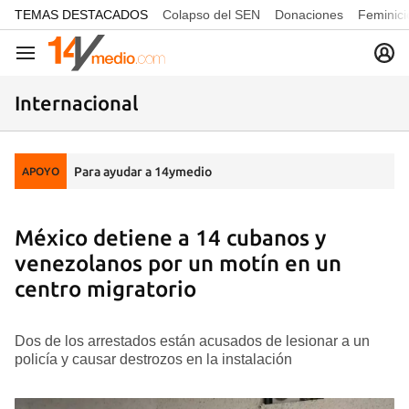
common.go-to-content
TEMAS DESTACADOS
Colapso del SEN
Donaciones
Feminici
Navegación
Internacional
Para ayudar a 14ymedio
APOYO
México detiene a 14 cubanos y
venezolanos por un motín en un
centro migratorio
Dos de los arrestados están acusados de lesionar a un
policía y causar destrozos en la instalación