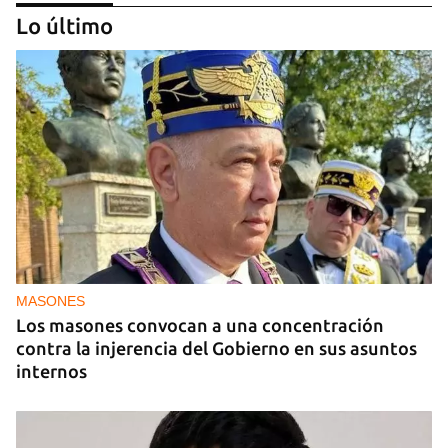
Lo último
MIAMI
La hija de un diplomático castrista expulsado de
EE UU en 2003 está bajo custodia del ICE
MASONES
Los masones convocan a una concentración
contra la injerencia del Gobierno en sus asuntos
internos