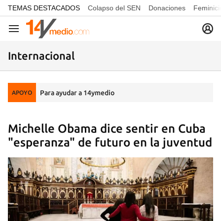
common.go-to-content
TEMAS DESTACADOS
Colapso del SEN
Donaciones
Feminici
Navegación
Internacional
Para ayudar a 14ymedio
APOYO
Michelle Obama dice sentir en Cuba
"esperanza" de futuro en la juventud