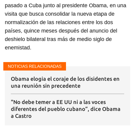
pasado a Cuba junto al presidente Obama, en una
visita que busca consolidar la nueva etapa de
normalización de las relaciones entre los dos
países, quince meses después del anuncio del
deshielo bilateral tras más de medio siglo de
enemistad.
Guardar como favorito
NOTICIAS RELACIONADAS
Para poder guardar como favorito, primero has de
iniciar sesión con tu cuenta de 14ymedio.
Obama elogia el coraje de los disidentes en
una reunión sin precedente
INICIAR SESIÓN
CANCELAR
"No debe temer a EE UU ni a las voces
diferentes del pueblo cubano”, dice Obama
a Castro