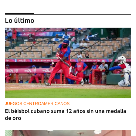
Lo último
NICARAGUA
EE UU propone a la OEA convocar a los
cancilleres para "tomar medidas" contra las
decisiones de Ortega
JUEGOS CENTROAMERICANOS
El béisbol cubano suma 12 años sin una medalla
de oro