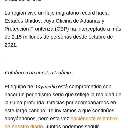
La región vive un flujo migratorio récord hacia
Estados Unidos, cuya Oficina de Aduanas y
Protección Fronteriza (CBP) ha interceptado a más
de 2,15 millones de personas desde octubre de
2021.
Guardar como favorito
________________________
Para poder guardar como favorito, primero has de
Colabora con nuestro trabajo:
iniciar sesión con tu cuenta de 14ymedio.
14ymedio
El equipo de
está comprometido con
INICIAR SESIÓN
CANCELAR
hacer un periodismo serio que refleje la realidad de
la Cuba profunda. Gracias por acompañarnos en
este largo camino. Te invitamos a que continúes
apoyándonos, pero esta vez
haciéndote miembro
de nuestro diario
. Juntos podemos seguir