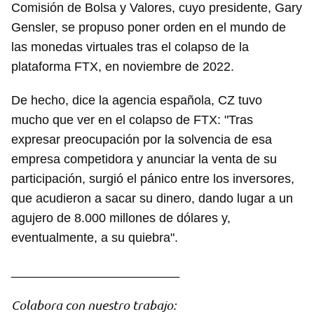
Comisión de Bolsa y Valores, cuyo presidente, Gary
Gensler, se propuso poner orden en el mundo de
las monedas virtuales tras el colapso de la
plataforma FTX, en noviembre de 2022.
De hecho, dice la agencia española, CZ tuvo
mucho que ver en el colapso de FTX: "Tras
expresar preocupación por la solvencia de esa
empresa competidora y anunciar la venta de su
participación, surgió el pánico entre los inversores,
que acudieron a sacar su dinero, dando lugar a un
agujero de 8.000 millones de dólares y,
eventualmente, a su quiebra".
Guardar como favorito
________________________
Para poder guardar como favorito, primero has de
iniciar sesión con tu cuenta de 14ymedio.
Colabora con nuestro trabajo: