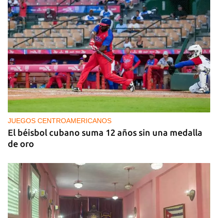
NICARAGUA
EE UU propone a la OEA convocar a los
cancilleres para "tomar medidas" contra las
decisiones de Ortega
JUEGOS CENTROAMERICANOS
El béisbol cubano suma 12 años sin una medalla
de oro