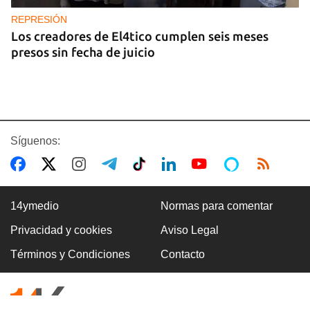
REPRESIÓN
Los creadores de El4tico cumplen seis meses
presos sin fecha de juicio
Síguenos:
14ymedio
Normas para comentar
Privacidad y cookies
Aviso Legal
BANCARIZACIÓN
Términos y Condiciones
Contacto
La ausencia de un mercado de divisas operativo
explica la escasez de efectivo en moneda
nacional