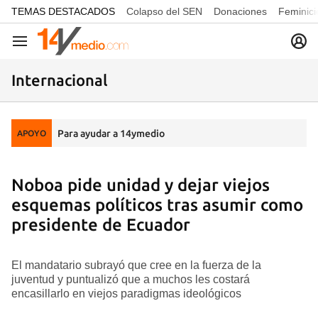
common.go-to-content
TEMAS DESTACADOS
Colapso del SEN
Donaciones
Feminici
Navegación
Internacional
Para ayudar a 14ymedio
APOYO
Noboa pide unidad y dejar viejos
esquemas políticos tras asumir como
presidente de Ecuador
El mandatario subrayó que cree en la fuerza de la
juventud y puntualizó que a muchos les costará
encasillarlo en viejos paradigmas ideológicos