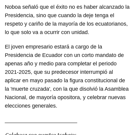
Noboa señaló que el éxito no es haber alcanzado la
Presidencia, sino que cuando la deje tenga el
respeto y cariño de la mayoría de los ecuatorianos,
lo que solo va a ocurrir con unidad.
El joven empresario estará a cargo de la
Guardar como favorito
Presidencia de Ecuador con un corto mandato de
apenas año y medio para completar el periodo
Para poder guardar como favorito, primero has de
iniciar sesión con tu cuenta de 14ymedio.
2021-2025, que su predecesor interrumpió al
aplicar en mayo pasado la figura constitucional de
INICIAR SESIÓN
CANCELAR
la 'muerte cruzada', con la que disolvió la Asamblea
Nacional, de mayoría opositora, y celebrar nuevas
elecciones generales.
________________________
Colabora con nuestro trabajo: