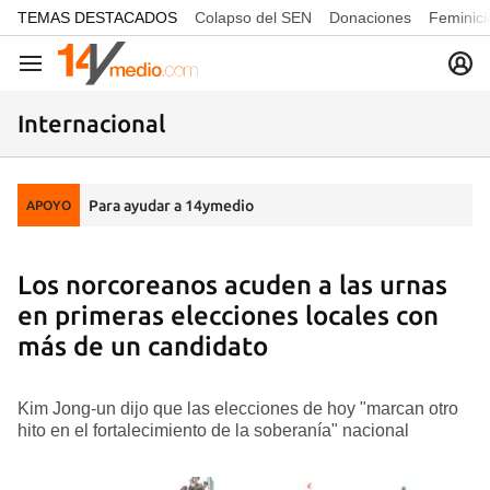
common.go-to-content
TEMAS DESTACADOS
Colapso del SEN
Donaciones
Feminici
Navegación
Internacional
Para ayudar a 14ymedio
APOYO
Los norcoreanos acuden a las urnas
en primeras elecciones locales con
más de un candidato
Kim Jong-un dijo que las elecciones de hoy "marcan otro
hito en el fortalecimiento de la soberanía" nacional