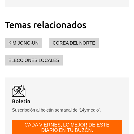
Para poder guardar como favorito, primero has de
iniciar sesión con tu cuenta de 14ymedio.
Temas relacionados
INICIAR SESIÓN
CANCELAR
KIM JONG-UN
COREA DEL NORTE
ELECCIONES LOCALES
Boletín
Suscripción al boletín semanal de ‘14ymedio’.
CADA VIERNES, LO MEJOR DE ESTE
DIARIO EN TU BUZÓN.