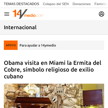
common.go-to-content
TEMAS DESTACADOS
Colapso del SEN
Donaciones
Feminici
Navegación
Internacional
Para ayudar a 14ymedio
APOYO
Obama visita en Miami la Ermita del
Cobre, símbolo religioso de exilio
cubano