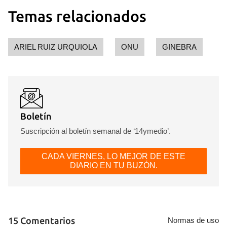
Para poder guardar como favorito, primero has de
Temas relacionados
iniciar sesión con tu cuenta de 14ymedio.
INICIAR SESIÓN
CANCELAR
ARIEL RUIZ URQUIOLA
ONU
GINEBRA
Boletín
Suscripción al boletín semanal de ‘14ymedio’.
CADA VIERNES, LO MEJOR DE ESTE
DIARIO EN TU BUZÓN.
15 Comentarios
Normas de uso