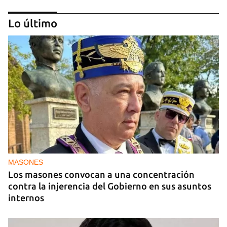
Lo último
MIAMI
La hija de un diplomático castrista expulsado de
EE UU en 2003 está bajo custodia del ICE
MASONES
Los masones convocan a una concentración
contra la injerencia del Gobierno en sus asuntos
internos