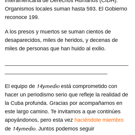
Interamericana de Derechos Humanos (CIDH).
Organismos locales suman hasta 593. El Gobierno
reconoce 199.
Guardar como favorito
A los presos y muertos se suman cientos de
Para poder guardar como favorito, primero has de
iniciar sesión con tu cuenta de 14ymedio.
desaparecidos, miles de heridos, y decenas de
miles de personas que han huido al exilio.
INICIAR SESIÓN
CANCELAR
_________________________________________
__________________________________
14ymedio
El equipo de
está comprometido con
hacer un periodismo serio que refleje la realidad de
la Cuba profunda. Gracias por acompañarnos en
este largo camino. Te invitamos a que continúes
apoyándonos, pero esta vez
haciéndote miembro
14ymedio
de
. Juntos podemos seguir