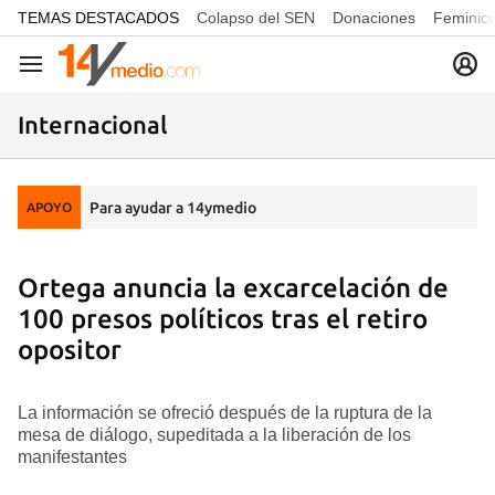
common.go-to-content
TEMAS DESTACADOS
Colapso del SEN
Donaciones
Feminici
Navegación
Internacional
Para ayudar a 14ymedio
APOYO
Ortega anuncia la excarcelación de
100 presos políticos tras el retiro
opositor
La información se ofreció después de la ruptura de la
mesa de diálogo, supeditada a la liberación de los
manifestantes