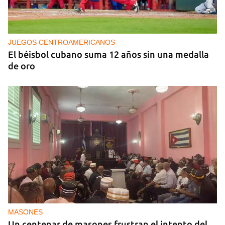
NICARAGUA
EE UU propone a la OEA convocar a los
cancilleres para "tomar medidas" contra las
decisiones de Ortega
JUEGOS CENTROAMERICANOS
El béisbol cubano suma 12 años sin una medalla
de oro
MASONES
Un centenar de masones frustran el intento del