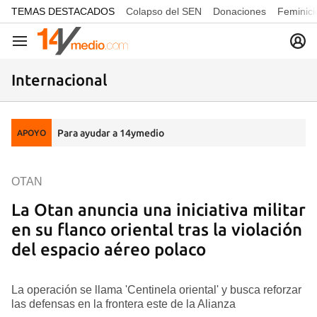
common.go-to-content
TEMAS DESTACADOS
Colapso del SEN
Donaciones
Feminici
Navegación
Internacional
Para ayudar a 14ymedio
APOYO
OTAN
La Otan anuncia una iniciativa militar
en su flanco oriental tras la violación
del espacio aéreo polaco
La operación se llama 'Centinela oriental' y busca reforzar
las defensas en la frontera este de la Alianza