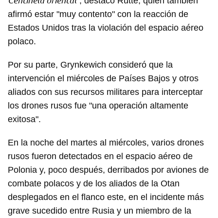
Centinela oriental
", destacó Rutte, quien también
afirmó estar "muy contento" con la reacción de
Estados Unidos tras la violación del espacio aéreo
polaco.
Por su parte, Grynkewich consideró que la
intervención el miércoles de Países Bajos y otros
aliados con sus recursos militares para interceptar
los drones rusos fue "una operación altamente
exitosa".
En la noche del martes al miércoles, varios drones
Guardar como favorito
rusos fueron detectados en el espacio aéreo de
Para poder guardar como favorito, primero has de
Polonia y, poco después, derribados por aviones de
iniciar sesión con tu cuenta de 14ymedio.
combate polacos y de los aliados de la Otan
INICIAR SESIÓN
CANCELAR
desplegados en el flanco este, en el incidente más
grave sucedido entre Rusia y un miembro de la