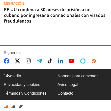
MIGRACIÓN
EE UU condena a 30 meses de prisión a un
cubano por ingresar a connacionales con visados
fraudulentos
Síguenos:
14ymedio
Normas para comentar
Privacidad y cookies
Aviso Legal
FOTO DEL DÍA
Términos y Condiciones
Contacto
Lluvia para beber, agua contaminada para el día a
día