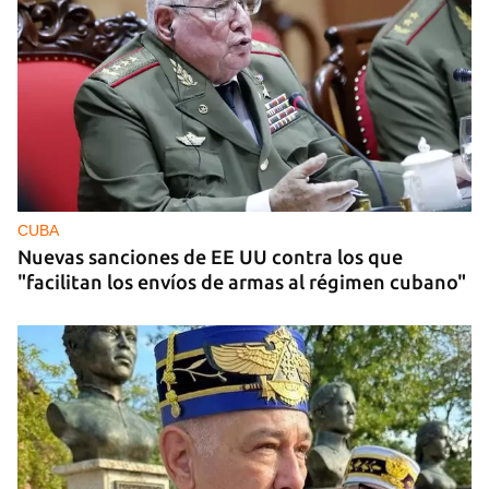
MIAMI
La hija de un diplomático castrista expulsado de
EE UU en 2003 está bajo custodia del ICE
CUBA
Nuevas sanciones de EE UU contra los que
"facilitan los envíos de armas al régimen cubano"