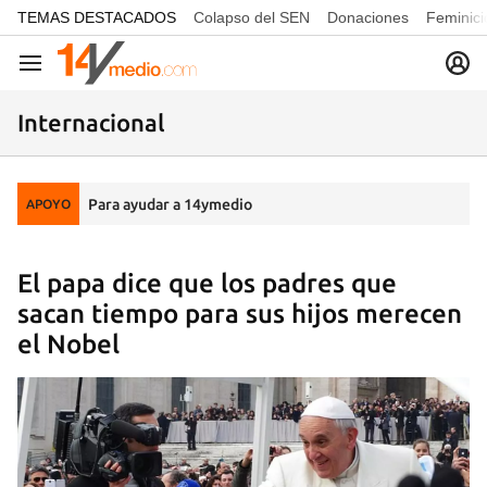
common.go-to-content
TEMAS DESTACADOS
Colapso del SEN
Donaciones
Feminici
Navegación
Internacional
Para ayudar a 14ymedio
APOYO
El papa dice que los padres que
sacan tiempo para sus hijos merecen
el Nobel