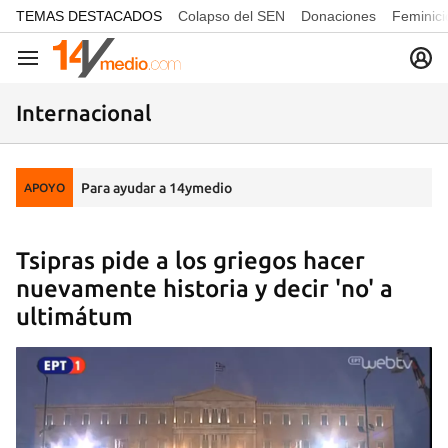
common.go-to-content
TEMAS DESTACADOS
Colapso del SEN
Donaciones
Feminici
Navegación
Internacional
Para ayudar a 14ymedio
APOYO
Tsipras pide a los griegos hacer
nuevamente historia y decir 'no' a
ultimátum