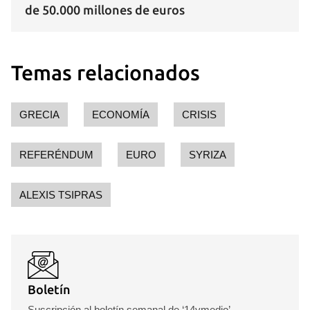
de 50.000 millones de euros
Guardar como favorito
Para poder guardar como favorito, primero has de
Temas relacionados
iniciar sesión con tu cuenta de 14ymedio.
INICIAR SESIÓN
CANCELAR
GRECIA
ECONOMÍA
CRISIS
REFERÉNDUM
EURO
SYRIZA
ALEXIS TSIPRAS
Boletín
Suscripción al boletín semanal de ‘14ymedio’.