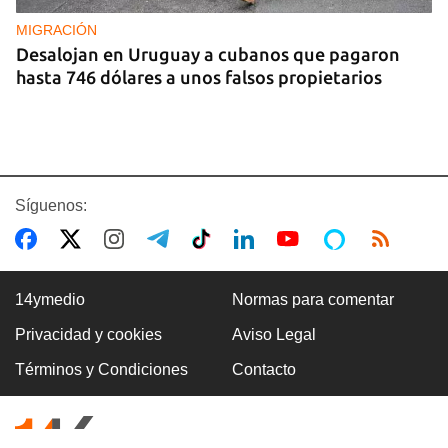
MIGRACIÓN
Desalojan en Uruguay a cubanos que pagaron
hasta 746 dólares a unos falsos propietarios
Síguenos:
14ymedio
Normas para comentar
Privacidad y cookies
Aviso Legal
CUBA
Términos y Condiciones
Contacto
Los Supertanqueros están de nuevo en el
horizonte de Matanzas, aunque sin funcionar