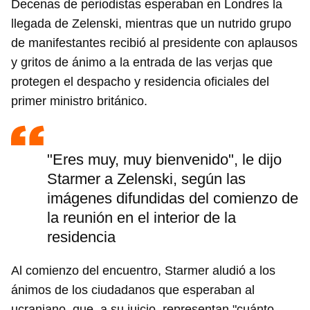
Decenas de periodistas esperaban en Londres la
llegada de Zelenski, mientras que un nutrido grupo
de manifestantes recibió al presidente con aplausos
y gritos de ánimo a la entrada de las verjas que
protegen el despacho y residencia oficiales del
primer ministro británico.
Guardar como favorito
Para poder guardar como favorito, primero has de
iniciar sesión con tu cuenta de 14ymedio.
"Eres muy, muy bienvenido", le dijo
Starmer a Zelenski, según las
INICIAR SESIÓN
CANCELAR
imágenes difundidas del comienzo de
la reunión en el interior de la
residencia
Al comienzo del encuentro, Starmer aludió a los
ánimos de los ciudadanos que esperaban al
ucraniano, que, a su juicio, representan "cuánto