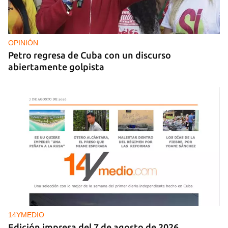
NICARAGUA
EE UU propone a la OEA convocar a los
cancilleres para "tomar medidas" contra las
decisiones de Ortega
OPINIÓN
Petro regresa de Cuba con un discurso
abiertamente golpista
14YMEDIO
Edición impresa del 7 de agosto de 2026