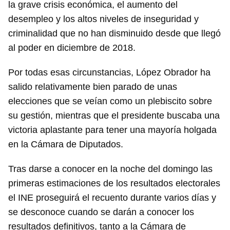
la grave crisis económica, el aumento del
desempleo y los altos niveles de inseguridad y
criminalidad que no han disminuido desde que llegó
Guardar como favorito
al poder en diciembre de 2018.
Para poder guardar como favorito, primero has de
iniciar sesión con tu cuenta de 14ymedio.
Por todas esas circunstancias, López Obrador ha
salido relativamente bien parado de unas
INICIAR SESIÓN
CANCELAR
elecciones que se veían como un plebiscito sobre
su gestión, mientras que el presidente buscaba una
victoria aplastante para tener una mayoría holgada
en la Cámara de Diputados.
Tras darse a conocer en la noche del domingo las
primeras estimaciones de los resultados electorales
el INE proseguirá el recuento durante varios días y
se desconoce cuando se darán a conocer los
resultados definitivos, tanto a la Cámara de