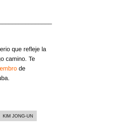
________________
io que refleje la
go camino. Te
iembro
de
uba.
KIM JONG-UN