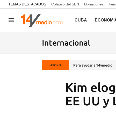
common.go-to-content
TEMAS DESTACADOS
Colapso del SEN
Donaciones
Femi
CUBA
ECONOMÍ
Navegación
Internacional
Para ayudar a 14ymedio
APOYO
Kim elogi
EE UU y L