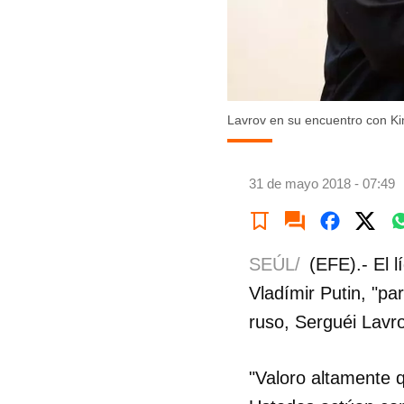
Lavrov en su encuentro con K
31 de mayo 2018 - 07:49
SEÚL/
(EFE).- El l
Vladímir Putin, "pa
ruso, Serguéi Lavrov
"Valoro altamente 