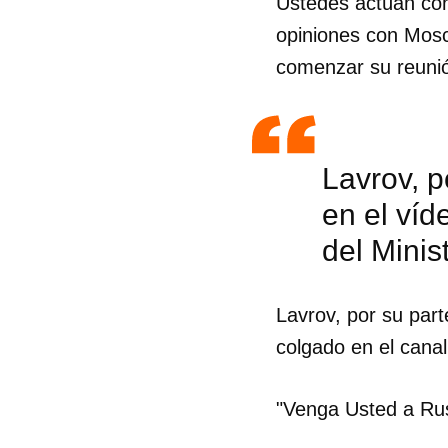
Ustedes actúan con
opiniones con Moscú
comenzar su reuni
Lavrov, p
en el víd
del Minis
Lavrov, por su part
colgado en el canal
"Venga Usted a Rus