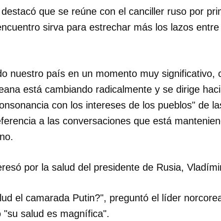
 destacó que se reúne con el canciller ruso por pr
encuentro sirva para estrechar más los lazos entr
do nuestro país en un momento muy significativo, 
reana está cambiando radicalmente y se dirige hac
nsonancia con los intereses de los pueblos" de la
eferencia a las conversaciones que está mantenie
no.
resó por la salud del presidente de Rusia, Vladímir
dar como favorito
ud el camarada Putin?", preguntó el líder norcorea
 poder guardar como favorito, primero has de iniciar sesión con
 "su salud es magnífica".
ta de 14ymedio.