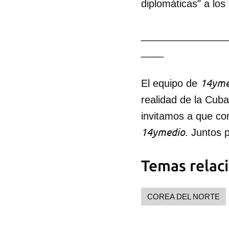
diplomáticas" a los
_______________
____
14yme
El equipo de
realidad de la Cub
invitamos a que co
14ymedio
. Juntos 
Temas relac
COREA DEL NORTE