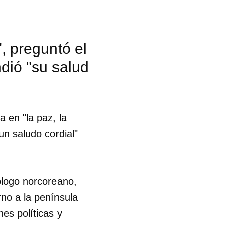
R
, preguntó el
ndió "su salud
a en "la paz, la
un saludo cordial"
logo norcoreano,
rno a la península
es políticas y