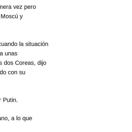
imera vez pero
e Moscú y
cuando la situación
ia unas
s dos Coreas, dijo
ndo con su
 Putin.
no, a lo que
 tu