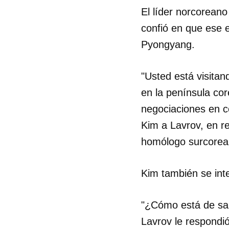
El líder norcoreano
confió en que ese 
Pyongyang.
"Usted está visitan
en la península co
negociaciones en co
Kim a Lavrov, en r
homólogo surcorea
Kim también se inte
Guar
"¿Cómo está de sal
Para
Lavrov le respondió
cuen