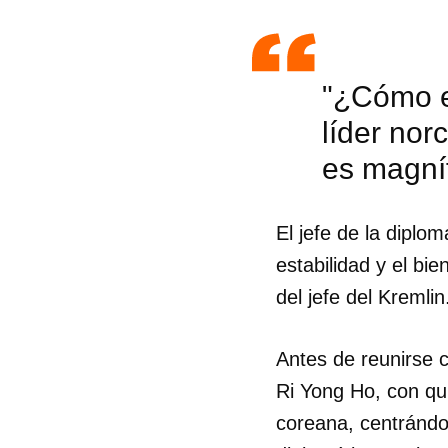
"¿Cómo e
líder nor
es magníf
El jefe de la diplo
estabilidad y el bie
del jefe del Kremlin
Antes de reunirse 
Ri Yong Ho, con qui
coreana, centrándos