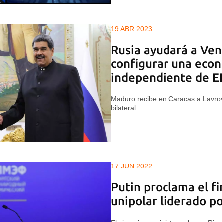
19 ABR 2023
Rusia ayudará a Ven
configurar una eco
independiente de E
Maduro recibe en Caracas a Lavrov
bilateral
17 JUN 2022
Putin proclama el f
unipolar liderado p