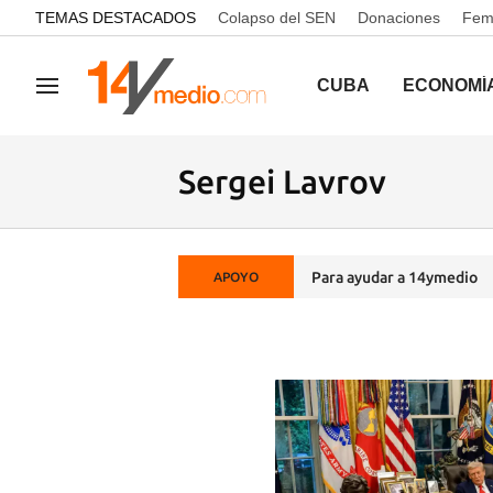
common.go-to-content
TEMAS DESTACADOS
Colapso del SEN
Donaciones
Femi
CUBA
ECONOMÍ
Navegación
Sergei Lavrov
Para ayudar a 14ymedio
APOYO