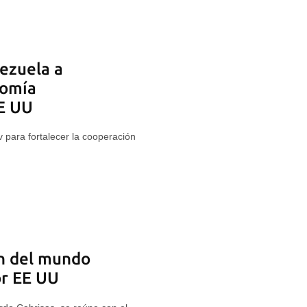
ezuela a
nomía
E UU
 para fortalecer la cooperación
in del mundo
or EE UU