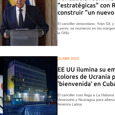
"estratégicas" con 
construir "un nuevo
El canciller venezolano, Yván Gil, 
Lavrov, se reunieron en los márge
la ONU
20 ABR 2023
EE UU ilumina su em
colores de Ucrania p
'bienvenida' en Cub
El canciller ruso llega a La Habana a
Venezuela y Nicaragua para afianz
América Latina