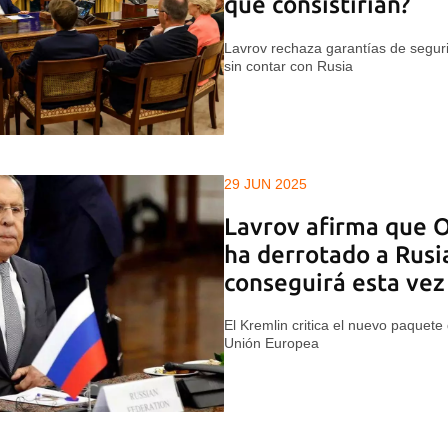
qué consistirían?
Lavrov rechaza garantías de seguri
sin contar con Rusia
29 JUN 2025
Lavrov afirma que 
ha derrotado a Rusi
conseguirá esta vez
El Kremlin critica el nuevo paquet
Unión Europea