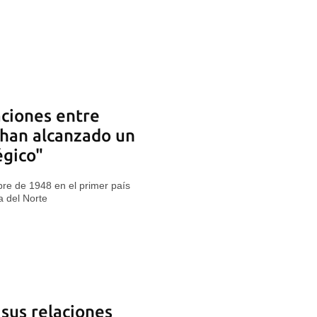
aciones entre
han alcanzado un
égico"
bre de 1948 en el primer país
a del Norte
sus relaciones