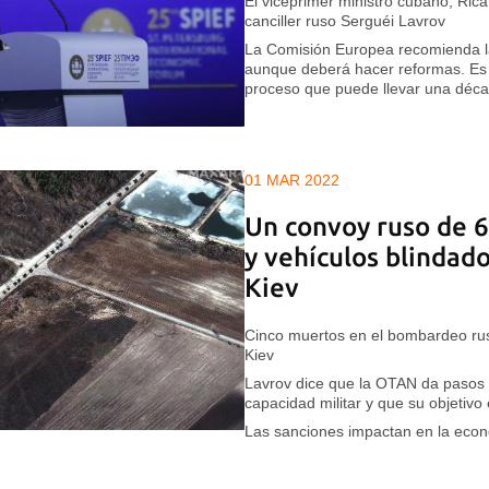
El viceprimer ministro cubano, Ric
canciller ruso Serguéi Lavrov
La Comisión Europea recomienda la
aunque deberá hacer reformas. Es 
proceso que puede llevar una déc
01 MAR 2022
Un convoy ruso de 
y vehículos blindad
Kiev
Cinco muertos en el bombardeo ruso
Kiev
Lavrov dice que la OTAN da pasos p
capacidad militar y que su objetivo
Las sanciones impactan en la eco