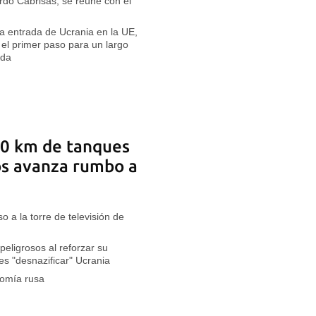
ardo Cabrisas, se reúne con el
 entrada de Ucrania en la UE,
el primer paso para un largo
ada
60 km de tanques
os avanza rumbo a
 a la torre de televisión de
eligrosos al reforzar su
 es "desnazificar" Ucrania
nomía rusa