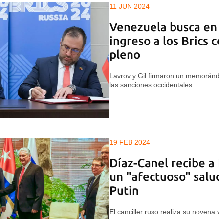
11 JUN 2024
Venezuela busca en 
ingreso a los Brics
pleno
Lavrov y Gil firmaron un memoránd
las sanciones occidentales
19 FEB 2024
Díaz-Canel recibe a
un "afectuoso" salu
Putin
El canciller ruso realiza su novena