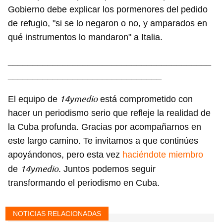
Gobierno debe explicar los pormenores del pedido
de refugio, "si se lo negaron o no, y amparados en
qué instrumentos lo mandaron" a Italia.
_________________________________________
Guardar como favorito
_______________________________
Para poder guardar como favorito, primero has de
iniciar sesión con tu cuenta de 14ymedio.
14ymedio
El equipo de
está comprometido con
hacer un periodismo serio que refleje la realidad de
INICIAR SESIÓN
CANCELAR
la Cuba profunda. Gracias por acompañarnos en
este largo camino. Te invitamos a que continúes
apoyándonos, pero esta vez
haciéndote miembro
14ymedio
de
. Juntos podemos seguir
transformando el periodismo en Cuba.
NOTICIAS RELACIONADAS