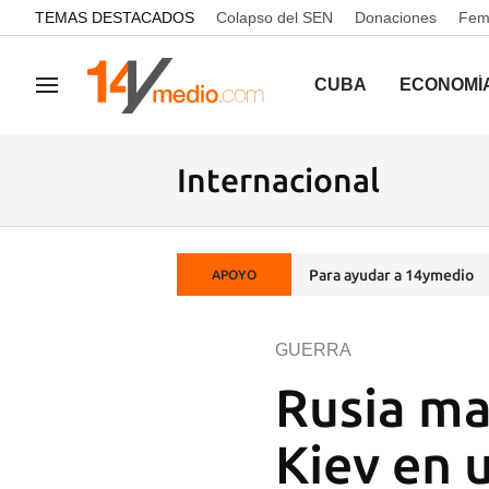
common.go-to-content
TEMAS DESTACADOS
Colapso del SEN
Donaciones
Femi
CUBA
ECONOMÍ
Navegación
Internacional
Para ayudar a 14ymedio
APOYO
GUERRA
Rusia ma
Kiev en 