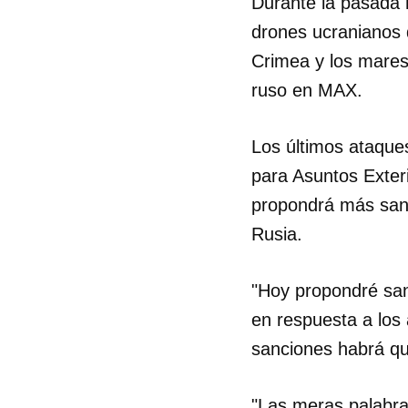
Durante la pasada 
drones ucranianos d
Crimea y los mares
ruso en MAX.
Los últimos ataques
para Asuntos Exteri
propondrá más sanc
Rusia.
"Hoy propondré san
en respuesta a los
sanciones habrá que
"Las meras palabra