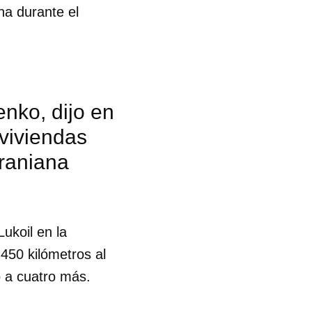
ana durante el
enko, dijo en
 viviendas
craniana
ukoil en la
450 kilómetros al
o a cuatro más.
 tu