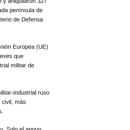
 y aniquilaron 327
nada península de
sterio de Defensa
 Unión Europea (UE)
jueves que
al militar de
tar-industrial ruso
civil, más
s.
v. Solo el apoyo