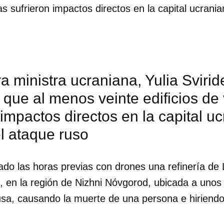
das sufrieron impactos directos en la capital ucrani
a ministra ucraniana, Yulia Svirid
que al menos veinte edificios de
 impactos directos en la capital u
l ataque ruso
do las horas previas con drones una refinería de L
, en la región de Nizhni Nóvgorod, ubicada a unos 
dar como favorito
rusa, causando la muerte de una persona e hiriend
 poder guardar como favorito, primero has de iniciar sesión con
ta de 14ymedio.