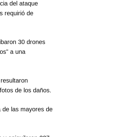
cia del ataque
s requirió de
R
ribaron 30 drones
os" a una
 resultaron
fotos de los daños.
na de las mayores de