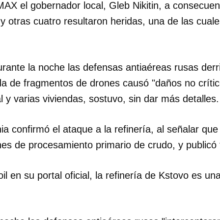
AX el gobernador local, Gleb Nikitin, a consecuen
 otras cuatro resultaron heridas, una de las cuale
INICIAR SESIÓN
CANCELA
durante la noche las defensas antiaéreas rusas der
da de fragmentos de drones causó "daños no crític
al y varias viviendas, sostuvo, sin dar más detalles.
ia confirmó el ataque a la refinería, al señalar que
nes de procesamiento primario de crudo, y publicó 
l en su portal oficial, la refinería de Kstovo es u