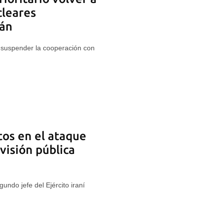
cleares
rán
 suspender la cooperación con
os en el ataque
evisión pública
undo jefe del Ejército iraní