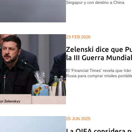
Singapur y con destino a China
23 FEB 2026
Zelenski dice que 
la III Guerra Mundia
El 'Financial Times' revela que Ir
Rusia para comprar misiles portátil
25 JUN 2025
La OIEA considera pr