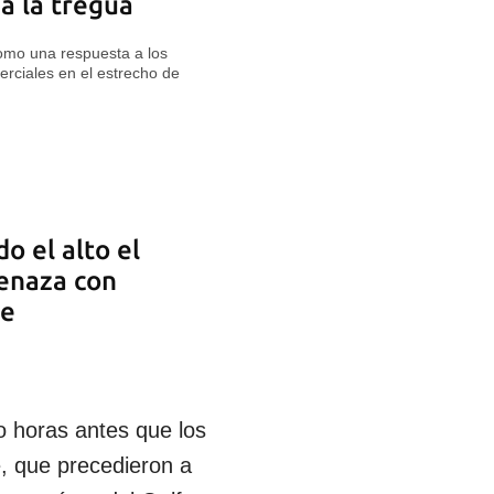
a la tregua
como una respuesta a los
rciales en el estrecho de
o el alto el
enaza con
te
o horas antes que los
, que precedieron a