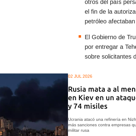
otros del país pers
el fin de la autori
petróleo afectaban
El Gobierno de T
por entregar a Teh
sobre solicitantes d
02 JUL 2026
Rusia mata a al men
en Kiev en un ataqu
y 74 misiles
Ucrania atacó una refinería en Niz
más sanciones contra empresas que
militar rusa