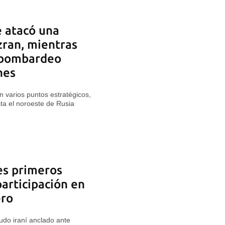
e atacó una
zran, mientras
 bombardeo
nes
n varios puntos estratégicos,
ta el noroeste de Rusia
res primeros
articipación en
ero
rudo iraní anclado ante