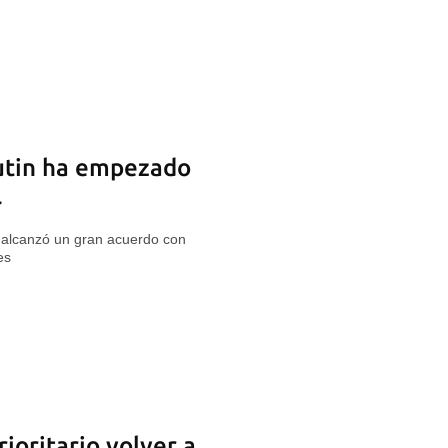
Putin ha empezado
l
án alcanzó un gran acuerdo con
es
ioritario volver a