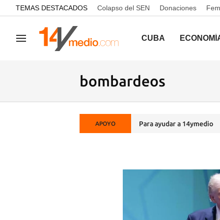
common.go-to-content
TEMAS DESTACADOS
Colapso del SEN
Donaciones
Femi
CUBA
ECONOMÍ
Navegación
bombardeos
Para ayudar a 14ymedio
APOYO