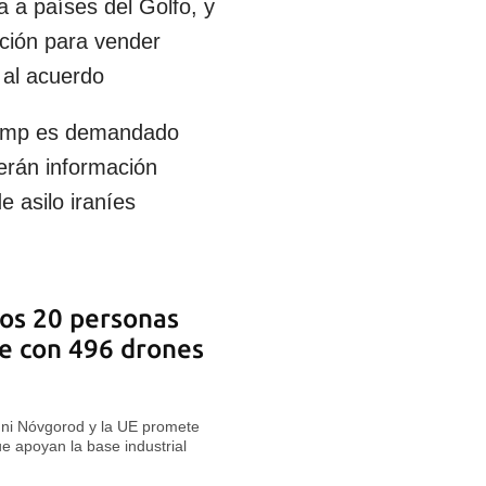
a a países del Golfo, y
zación para vender
 al acuerdo
rump es demandado
erán información
e asilo iraníes
os 20 personas
e con 496 drones
hni Nóvgorod y la UE promete
 apoyan la base industrial