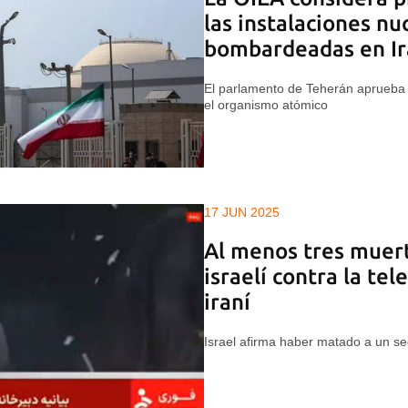
las instalaciones nu
bombardeadas en I
El parlamento de Teherán aprueba
el organismo atómico
17 JUN 2025
Al menos tres muert
israelí contra la tel
iraní
Israel afirma haber matado a un seg