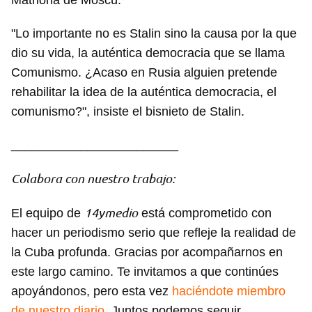
Matriona de Moscú.
Para poder guardar como favorito, primero has de
iniciar sesión con tu cuenta de 14ymedio.
"Lo importante no es Stalin sino la causa por la que
INICIAR SESIÓN
CANCELAR
dio su vida, la auténtica democracia que se llama
Comunismo. ¿Acaso en Rusia alguien pretende
rehabilitar la idea de la auténtica democracia, el
comunismo?", insiste el bisnieto de Stalin.
________________________
Colabora con nuestro trabajo:
14ymedio
El equipo de
está comprometido con
hacer un periodismo serio que refleje la realidad de
la Cuba profunda. Gracias por acompañarnos en
este largo camino. Te invitamos a que continúes
apoyándonos, pero esta vez
haciéndote miembro
de nuestro diario
. Juntos podemos seguir