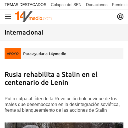
common.go-to-content
TEMAS DESTACADOS
Colapso del SEN
Donaciones
Feminici
Navegación
Internacional
Para ayudar a 14ymedio
APOYO
Rusia rehabilita a Stalin en el
centenario de Lenin
Putin culpa al líder de la Revolución bolchevique de los
males que desembocaron en la desintegración soviética,
frente al blanqueamiento de las acciones de Stalin