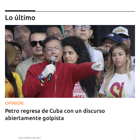
Lo último
NICARAGUA
EE UU propone a la OEA convocar a los
cancilleres para "tomar medidas" contra las
decisiones de Ortega
OPINIÓN
Petro regresa de Cuba con un discurso
abiertamente golpista