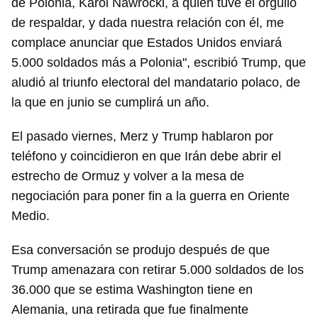
de Polonia, Karol Nawrocki, a quien tuve el orgullo
de respaldar, y dada nuestra relación con él, me
complace anunciar que Estados Unidos enviará
5.000 soldados más a Polonia", escribió Trump, que
aludió al triunfo electoral del mandatario polaco, de
Guardar como favorito
la que en junio se cumplirá un año.
Para poder guardar como favorito, primero has de
iniciar sesión con tu cuenta de 14ymedio.
El pasado viernes, Merz y Trump hablaron por
teléfono y coincidieron en que Irán debe abrir el
INICIAR SESIÓN
CANCELAR
estrecho de Ormuz y volver a la mesa de
negociación para poner fin a la guerra en Oriente
Medio.
Esa conversación se produjo después de que
Trump amenazara con retirar 5.000 soldados de los
36.000 que se estima Washington tiene en
Alemania, una retirada que fue finalmente