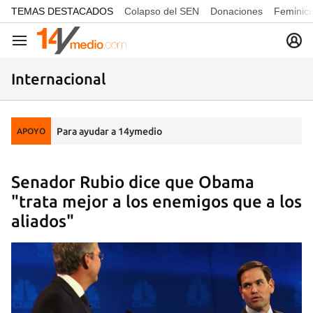
common.go-to-content
TEMAS DESTACADOS
Colapso del SEN
Donaciones
Feminici
Navegación
Internacional
Para ayudar a 14ymedio
APOYO
Senador Rubio dice que Obama
"trata mejor a los enemigos que a los
aliados"