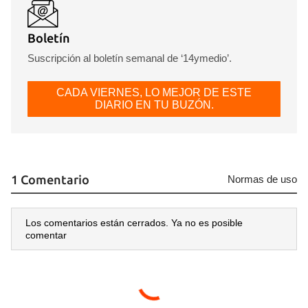
Boletín
Suscripción al boletín semanal de ‘14ymedio’.
CADA VIERNES, LO MEJOR DE ESTE
DIARIO EN TU BUZÓN.
1 Comentario
Normas de uso
Los comentarios están cerrados. Ya no es posible
comentar
Guardar como favorito
Para poder guardar como favorito, primero has de
iniciar sesión con tu cuenta de 14ymedio.