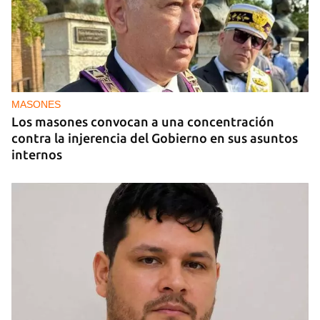
MIAMI
La hija de un diplomático castrista expulsado de
EE UU en 2003 está bajo custodia del ICE
MASONES
Los masones convocan a una concentración
contra la injerencia del Gobierno en sus asuntos
internos