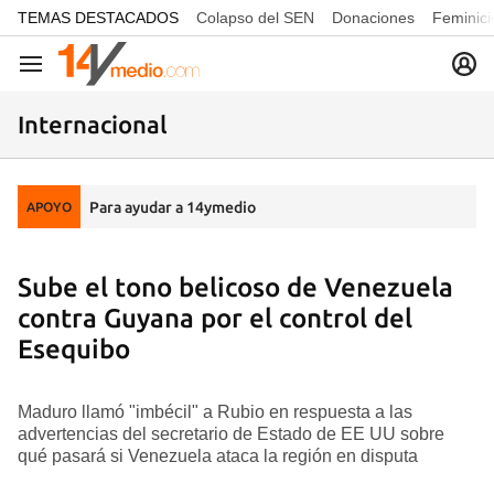
common.go-to-content
TEMAS DESTACADOS
Colapso del SEN
Donaciones
Feminici
Navegación
Internacional
Para ayudar a 14ymedio
APOYO
Sube el tono belicoso de Venezuela
contra Guyana por el control del
Esequibo
Maduro llamó "imbécil" a Rubio en respuesta a las
advertencias del secretario de Estado de EE UU sobre
qué pasará si Venezuela ataca la región en disputa