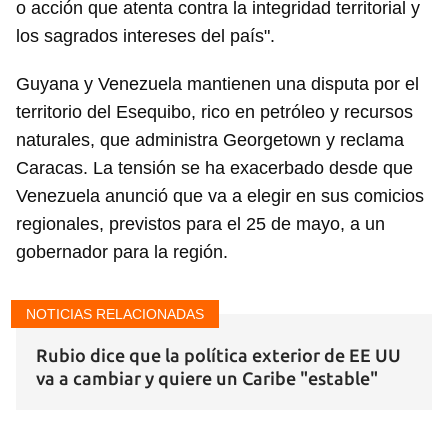
o acción que atenta contra la integridad territorial y
los sagrados intereses del país".
Guyana y Venezuela mantienen una disputa por el
territorio del Esequibo, rico en petróleo y recursos
naturales, que administra Georgetown y reclama
Caracas. La tensión se ha exacerbado desde que
Venezuela anunció que va a elegir en sus comicios
regionales, previstos para el 25 de mayo, a un
gobernador para la región.
Guardar como favorito
Para poder guardar como favorito, primero has de
NOTICIAS RELACIONADAS
iniciar sesión con tu cuenta de 14ymedio.
Rubio dice que la política exterior de EE UU
INICIAR SESIÓN
CANCELAR
va a cambiar y quiere un Caribe "estable"