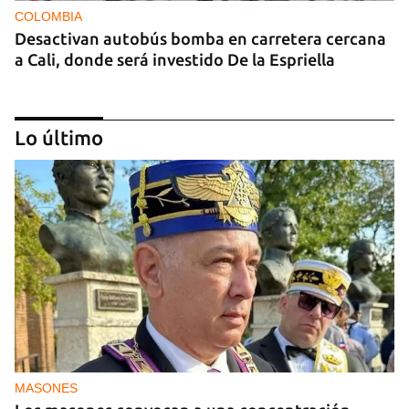
COLOMBIA
Desactivan autobús bomba en carretera cercana
a Cali, donde será investido De la Espriella
Lo último
MIAMI
La hija de un diplomático castrista expulsado de
EE UU en 2003 está bajo custodia del ICE
MASONES