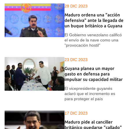
28 DIC 2023
Maduro ordena una "acción
defensiva" ante la llegada de
un buque británico a Guyana
El Gobierno venezolano calificó
el envío de la nave como una
"provocación hostil"
23 DIC 2023
Guyana planea un mayor
gasto en defensa para
impulsar su capacidad militar
El vicepresidente guyanés
aclaró que el incremento es
para proteger el país
17 DIC 2023
Maduro pide al canciller
británico quedarse "callado"