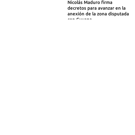
Nicolás Maduro firma
decretos para avanzar en la
anexión de la zona disputada
con Guyana
Formalizó la orden que prohíbe
publicar el antiguo mapa, en el
que el Esequibo salía como
"zona en reclamación"
08 DIC 2023
La disputa por el Esequibo,
una maniobra de Maduro y La
Habana para posponer las
elecciones
María Corina Machado afirmó
que estaba preocupada por las
segundas intenciones del
conflicto
La tensión entre Venezuela y
Guyana ha llegado a su cénit