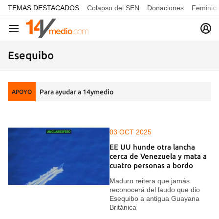
common.go-to-content
TEMAS DESTACADOS
Colapso del SEN
Donaciones
Feminici
Navegación
Esequibo
Para ayudar a 14ymedio
APOYO
03 OCT 2025
EE UU hunde otra lancha
cerca de Venezuela y mata a
cuatro personas a bordo
Maduro reitera que jamás
reconocerá del laudo que dio
Esequibo a antigua Guayana
Británica