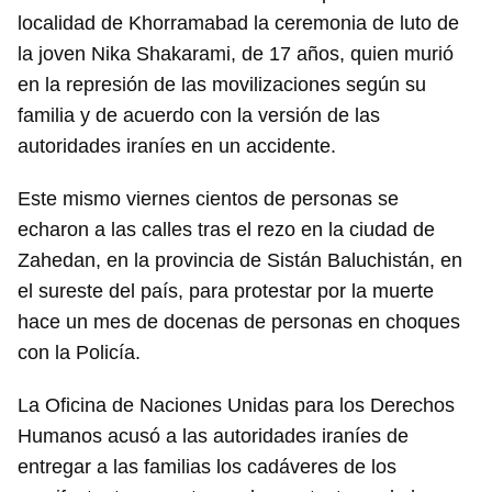
localidad de Khorramabad la ceremonia de luto de
la joven Nika Shakarami, de 17 años, quien murió
en la represión de las movilizaciones según su
familia y de acuerdo con la versión de las
autoridades iraníes en un accidente.
Este mismo viernes cientos de personas se
Guardar como favorito
echaron a las calles tras el rezo en la ciudad de
Para poder guardar como favorito, primero has de
Zahedan, en la provincia de Sistán Baluchistán, en
iniciar sesión con tu cuenta de 14ymedio.
el sureste del país, para protestar por la muerte
hace un mes de docenas de personas en choques
INICIAR SESIÓN
CANCELAR
con la Policía.
La Oficina de Naciones Unidas para los Derechos
Humanos acusó a las autoridades iraníes de
entregar a las familias los cadáveres de los