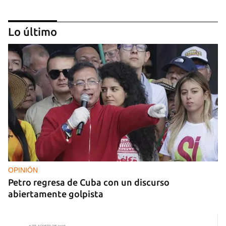
Lo último
NICARAGUA
EE UU propone a la OEA convocar a los
cancilleres para "tomar medidas" contra las
decisiones de Ortega
OPINIÓN
Petro regresa de Cuba con un discurso
abiertamente golpista