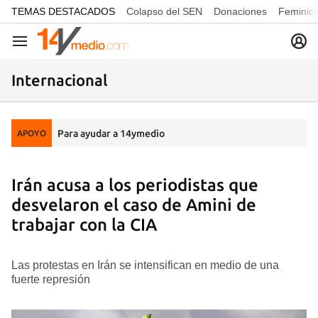
common.go-to-content
TEMAS DESTACADOS
Colapso del SEN
Donaciones
Feminici
Navegación
Internacional
Para ayudar a 14ymedio
APOYO
Irán acusa a los periodistas que
desvelaron el caso de Amini de
trabajar con la CIA
Las protestas en Irán se intensifican en medio de una
fuerte represión