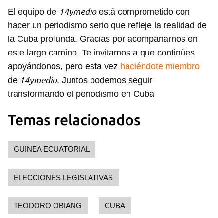
14ymedio
El equipo de
está comprometido con
hacer un periodismo serio que refleje la realidad de
la Cuba profunda. Gracias por acompañarnos en
este largo camino. Te invitamos a que continúes
apoyándonos, pero esta vez
haciéndote miembro
14ymedio
de
. Juntos podemos seguir
transformando el periodismo en Cuba
Temas relacionados
GUINEA ECUATORIAL
Guardar como favorito
ELECCIONES LEGISLATIVAS
Para poder guardar como favorito, primero has de
iniciar sesión con tu cuenta de 14ymedio.
TEODORO OBIANG
CUBA