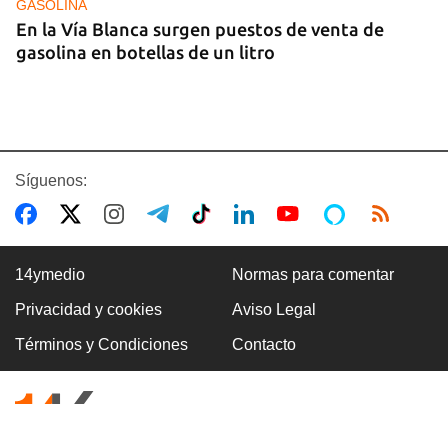
GASOLINA
En la Vía Blanca surgen puestos de venta de
gasolina en botellas de un litro
Síguenos:
14ymedio
Normas para comentar
Privacidad y cookies
Aviso Legal
Premio Literario Lourdes Gil 2026 en Poesía
Términos y Condiciones
Contacto