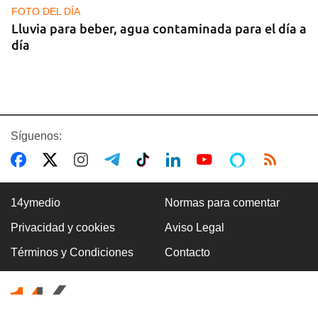
FOTO DEL DÍA
Lluvia para beber, agua contaminada para el día a
día
Síguenos:
14ymedio
Normas para comentar
Privacidad y cookies
Aviso Legal
COMERCIO
Términos y Condiciones
Contacto
La Cuevita, el verdadero mercado mayorista de
Cuba, abastece la economía nacional