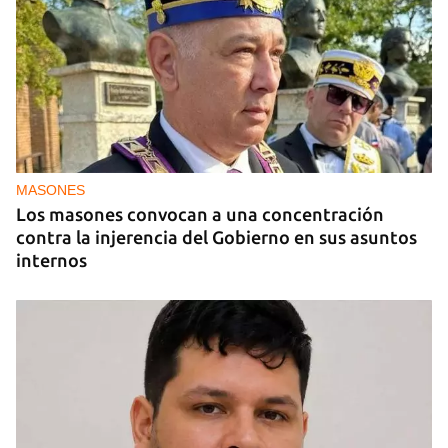
MIAMI
La hija de un diplomático castrista expulsado de
EE UU en 2003 está bajo custodia del ICE
MASONES
Los masones convocan a una concentración
contra la injerencia del Gobierno en sus asuntos
internos