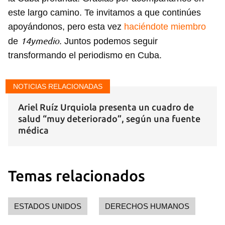
este largo camino. Te invitamos a que continúes
apoyándonos, pero esta vez
haciéndote miembro
14ymedio
de
. Juntos podemos seguir
transformando el periodismo en Cuba.
Guardar como favorito
NOTICIAS RELACIONADAS
Para poder guardar como favorito, primero has de
iniciar sesión con tu cuenta de 14ymedio.
Ariel Ruíz Urquiola presenta un cuadro de
salud “muy deteriorado”, según una fuente
INICIAR SESIÓN
CANCELAR
médica
Temas relacionados
ESTADOS UNIDOS
DERECHOS HUMANOS