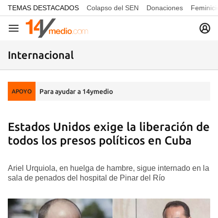
common.go-to-content
TEMAS DESTACADOS
Colapso del SEN
Donaciones
Feminici
Navegación
Internacional
Para ayudar a 14ymedio
APOYO
Estados Unidos exige la liberación de
todos los presos políticos en Cuba
Ariel Urquiola, en huelga de hambre, sigue internado en la
sala de penados del hospital de Pinar del Río