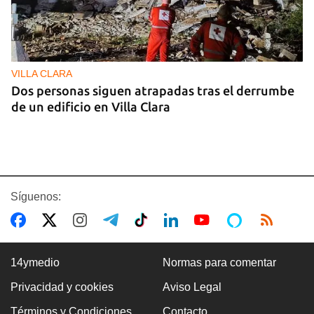
VILLA CLARA
Dos personas siguen atrapadas tras el derrumbe
de un edificio en Villa Clara
Síguenos:
14ymedio
Normas para comentar
Privacidad y cookies
Aviso Legal
FOTO DEL DÍA
Términos y Condiciones
Contacto