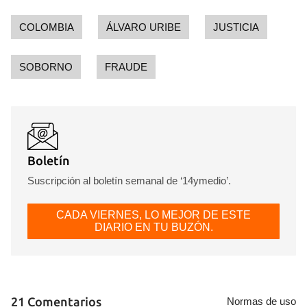
Guardar como favorito
COLOMBIA
ÁLVARO URIBE
JUSTICIA
Para poder guardar como favorito, primero has de
iniciar sesión con tu cuenta de 14ymedio.
SOBORNO
FRAUDE
INICIAR SESIÓN
CANCELAR
Boletín
Suscripción al boletín semanal de ‘14ymedio’.
CADA VIERNES, LO MEJOR DE ESTE
DIARIO EN TU BUZÓN.
21 Comentarios
Normas de uso