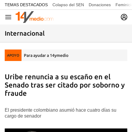
common.go-to-content
TEMAS DESTACADOS
Colapso del SEN
Donaciones
Feminici
Navegación
Internacional
Para ayudar a 14ymedio
APOYO
Uribe renuncia a su escaño en el
Senado tras ser citado por soborno y
fraude
El presidente colombiano asumió hace cuatro días su
cargo de senador