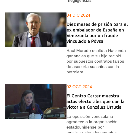
“negligencias”
04 DIC 2024
Diez meses de prisión para el
ex embajador de España en
Venezuela por un fraude
vinculado a Pdvsa
Raúl Morodo ocultó a Hacienda
ganancias que su hijo recibió
por supuestos contratos falsos
de asesoría suscritos con la
petrolera
02 OCT 2024
El Centro Carter muestra
actas electorales que dan la
victoria a González Urrutia
La oposición venezolana
agradece a la organización
estadounidense por
mostrar estos documentos