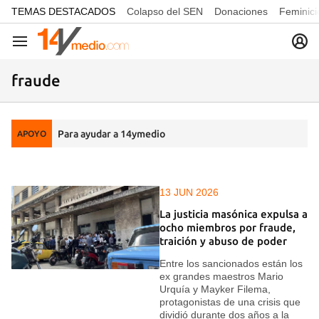
common.go-to-content
TEMAS DESTACADOS
Colapso del SEN
Donaciones
Feminici
Navegación
fraude
Para ayudar a 14ymedio
APOYO
13 JUN 2026
La justicia masónica expulsa a
ocho miembros por fraude,
traición y abuso de poder
Entre los sancionados están los
ex grandes maestros Mario
Urquía y Mayker Filema,
protagonistas de una crisis que
dividió durante dos años a la