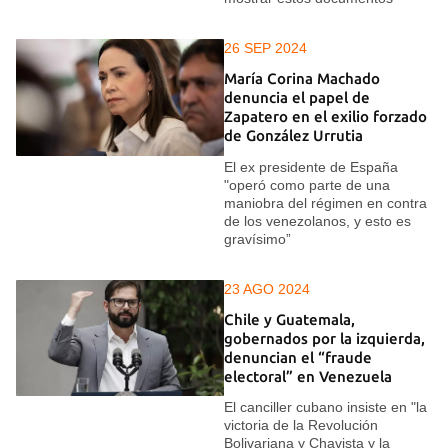
26 SEP 2024
María Corina Machado
denuncia el papel de
Zapatero en el exilio forzado
de González Urrutia
El ex presidente de España
"operó como parte de una
maniobra del régimen en contra
de los venezolanos, y esto es
gravísimo”
23 AGO 2024
Chile y Guatemala,
gobernados por la izquierda,
denuncian el “fraude
electoral” en Venezuela
El canciller cubano insiste en "la
victoria de la Revolución
Bolivariana y Chavista y la