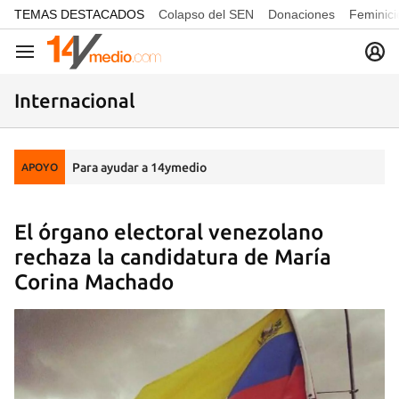
common.go-to-content
TEMAS DESTACADOS
Colapso del SEN
Donaciones
Feminici
Navegación
Internacional
Para ayudar a 14ymedio
APOYO
El órgano electoral venezolano
rechaza la candidatura de María
Corina Machado