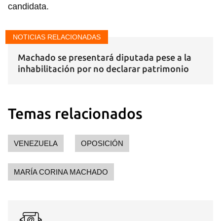
candidata.
Guardar como favorito
NOTICIAS RELACIONADAS
Para poder guardar como favorito, primero has de
Machado se presentará diputada pese a la
iniciar sesión con tu cuenta de 14ymedio.
inhabilitación por no declarar patrimonio
INICIAR SESIÓN
CANCELAR
Temas relacionados
VENEZUELA
OPOSICIÓN
MARÍA CORINA MACHADO