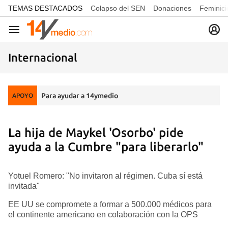
common.go-to-content
TEMAS DESTACADOS
Colapso del SEN
Donaciones
Feminici
Navegación
Internacional
Para ayudar a 14ymedio
APOYO
La hija de Maykel 'Osorbo' pide
ayuda a la Cumbre "para liberarlo"
Yotuel Romero: "No invitaron al régimen. Cuba sí está
invitada"
EE UU se compromete a formar a 500.000 médicos para
el continente americano en colaboración con la OPS