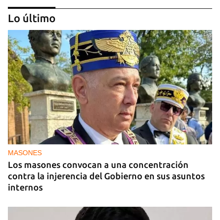
Lo último
MIAMI
La hija de un diplomático castrista expulsado de
EE UU en 2003 está bajo custodia del ICE
MASONES
Los masones convocan a una concentración
contra la injerencia del Gobierno en sus asuntos
internos