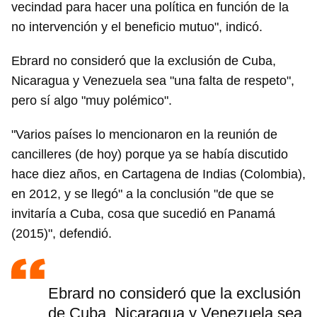
vecindad para hacer una política en función de la
Para poder guardar como favorito, primero has de
iniciar sesión con tu cuenta de 14ymedio.
no intervención y el beneficio mutuo", indicó.
Ebrard no consideró que la exclusión de Cuba,
INICIAR SESIÓN
CANCELAR
Nicaragua y Venezuela sea "una falta de respeto",
pero sí algo "muy polémico".
"Varios países lo mencionaron en la reunión de
cancilleres (de hoy) porque ya se había discutido
hace diez años, en Cartagena de Indias (Colombia),
en 2012, y se llegó" a la conclusión "de que se
invitaría a Cuba, cosa que sucedió en Panamá
(2015)", defendió.
Ebrard no consideró que la exclusión
de Cuba, Nicaragua y Venezuela sea