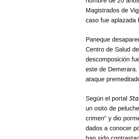
hombre de 20 años 
Magistrados de Vigi
caso fue aplazada h
Paneque desapareció
Centro de Salud de
descomposición fu
este de Demerara. 
ataque premeditado
Sta
Según el portal
un osito de peluche
crimen” y dio porme
dados a conocer por
han sido contrastad