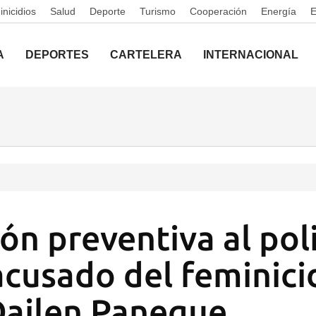
nicidios
Salud
Deporte
Turismo
Cooperación
Energía
A
DEPORTES
CARTELERA
INTERNACIONAL
ón preventiva al pol
cusado del feminicid
Dailen Paneque