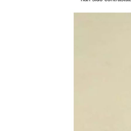
Guar
Para
cuen