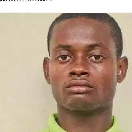
dar como favorito
 poder guardar como favorito, primero has de iniciar sesión con
ta de 14ymedio.