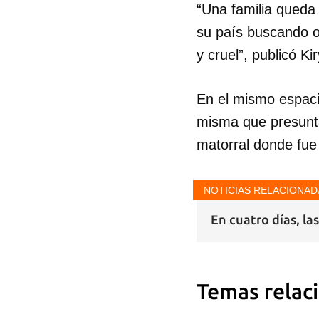
“Una familia queda
su país buscando op
y cruel”, publicó K
En el mismo espaci
misma que presuntam
matorral donde fue
NOTICIAS RELACIONAD
En cuatro días, la
Temas relac