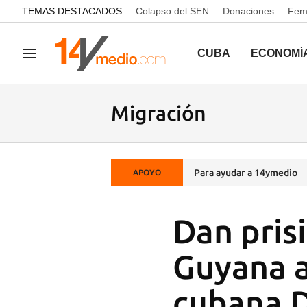
common.go-to-content
TEMAS DESTACADOS
Colapso del SEN
Donaciones
Femi
CUBA
ECONOMÍ
Navegación
Migración
Para ayudar a 14ymedio
APOYO
Dan prisi
Guyana a
cubana 