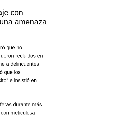
aje con
n una amenaza
uró que no
fueron recluidos en
ne a delincuentes
só que los
o” e insistió en
tíferas durante más
 tu
 con meticulosa