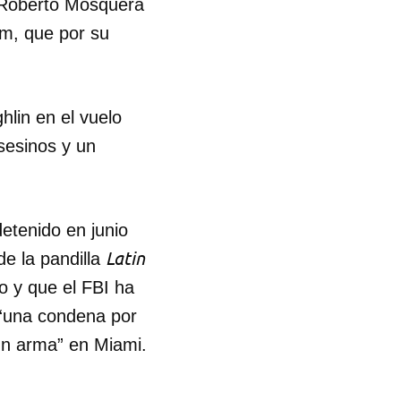
o Roberto Mosquera
am, que por su
lin en el vuelo
asesinos y un
etenido en junio
Latin
e la pandilla
o y que el FBI ha
 “una condena por
un arma” en Miami.