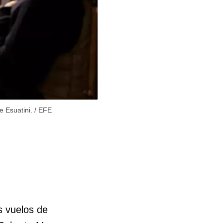
e Esuatini.
/
EFE
s vuelos de