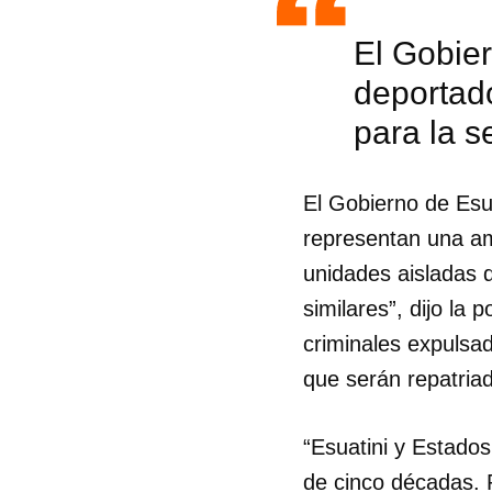
El Gobier
deportad
para la s
El Gobierno de Esua
representan una am
unidades aisladas 
similares”, dijo la 
criminales expulsa
que serán repatriad
Guar
“Esuatini y Estados
Para
cuen
de cinco décadas. 