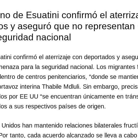
no de Esuatini confirmó el aterriz
os y aseguró que no representa
eguridad nacional
tini confirmó el aterrizaje con deportados y aseg
enaza para la seguridad nacional. Los migrantes 
dentro de centros penitenciarios, “donde se mantie
portavoz interina Thabile Mdluli. Sin embargo, preci
dos por EE UU “se encuentran únicamente en tránsit
os a sus respectivos países de origen.
dar como favorito
 Unidos han mantenido relaciones bilaterales fruc
 poder guardar como favorito, primero has de iniciar sesión con
ta de 14ymedio.
Por tanto, cada acuerdo alcanzado se lleva a cabo