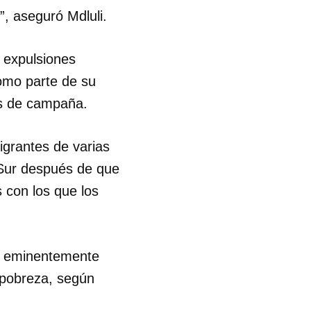
, aseguró Mdluli.
R
 expulsiones
omo parte de su
as de campaña.
igrantes de varias
 Sur después de que
s con los que los
es eminentemente
a pobreza, según