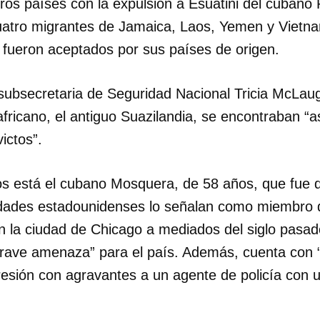
eros países con la expulsión a Esuatini del cuban
cuatro migrantes de Jamaica, Laos, Yemen y Vietn
no fueron aceptados por sus países de origen.
subsecretaria de Seguridad Nacional Tricia McLaugh
 africano, el antiguo Suazilandia, se encontraban “
victos”.
os está el cubano Mosquera, de 58 años, que fue d
dades estadounidenses lo señalan como miembro d
en la ciudad de Chicago a mediados del siglo pasad
rave amenaza” para el país. Además, cuenta con
resión con agravantes a un agente de policía con 