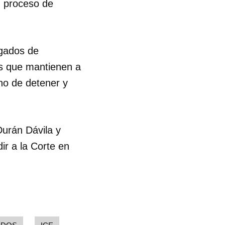
u proceso de
ogados de
as que mantienen a
no de detener y
urán Dávila y
r a la Corte en
.