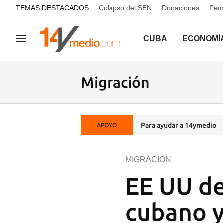
common.go-to-content
TEMAS DESTACADOS
Colapso del SEN
Donaciones
Femi
CUBA
ECONOMÍ
Navegación
Migración
Para ayudar a 14ymedio
APOYO
MIGRACIÓN
EE UU de
cubano y