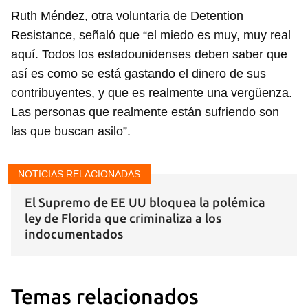
Ruth Méndez, otra voluntaria de Detention
Para poder guardar como favorito, primero has de
Resistance, señaló que “el miedo es muy, muy real
iniciar sesión con tu cuenta de 14ymedio.
aquí. Todos los estadounidenses deben saber que
así es como se está gastando el dinero de sus
INICIAR SESIÓN
CANCELAR
contribuyentes, y que es realmente una vergüenza.
Las personas que realmente están sufriendo son
las que buscan asilo”.
NOTICIAS RELACIONADAS
El Supremo de EE UU bloquea la polémica
ley de Florida que criminaliza a los
indocumentados
Temas relacionados