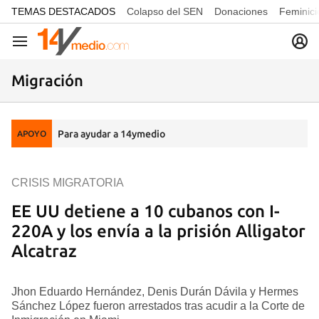
common.go-to-content
TEMAS DESTACADOS
Colapso del SEN
Donaciones
Feminici
Navegación
Migración
Para ayudar a 14ymedio
APOYO
CRISIS MIGRATORIA
EE UU detiene a 10 cubanos con I-
220A y los envía a la prisión Alligator
Alcatraz
Jhon Eduardo Hernández, Denis Durán Dávila y Hermes
Sánchez López fueron arrestados tras acudir a la Corte de