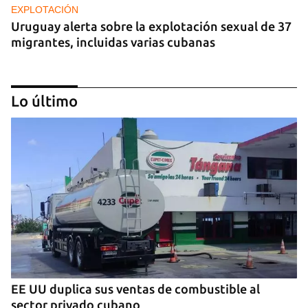
EXPLOTACIÓN
Uruguay alerta sobre la explotación sexual de 37
migrantes, incluidas varias cubanas
Lo último
MIAMI
Ratificada la condena a muerte para el cubano
Rafael Andrés por el asesinato de una camarera
EE UU duplica sus ventas de combustible al
en 2005
sector privado cubano