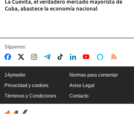
La Cuevita, el verdadero mercado mayorista de
Cuba, abastece la economía nacional
Síguenos:
14ymedio
Normas para comentar
Privacidad y cookies
Aviso Legal
EE UU duplica sus ventas de combustible al
Términos y Condiciones
Contacto
sector privado cubano