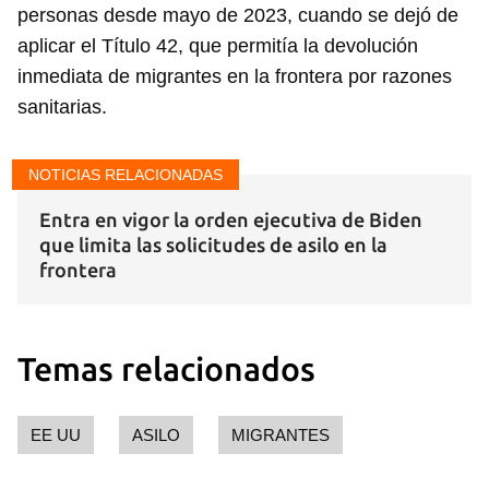
personas desde mayo de 2023, cuando se dejó de
aplicar el Título 42, que permitía la devolución
inmediata de migrantes en la frontera por razones
sanitarias.
NOTICIAS RELACIONADAS
Entra en vigor la orden ejecutiva de Biden
que limita las solicitudes de asilo en la
frontera
Temas relacionados
Guardar como favorito
Para poder guardar como favorito, primero has de
EE UU
ASILO
MIGRANTES
iniciar sesión con tu cuenta de 14ymedio.