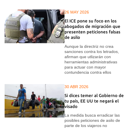
26 MAY 2026
El ICE pone su foco en los
abogados de migración que
presenten peticiones falsas
de asilo
Aunque la directriz no crea
sanciones contra los letrados,
afirman que utlizarán con
herramientas administrativas
para actuar con mayor
contundencia contra ellos
30 ABR 2026
Si dices temer al Gobierno de
tu país, EE UU te negará el
visado
La medida busca erradicar las
posibles peticiones de asilo de
parte de los viajeros no