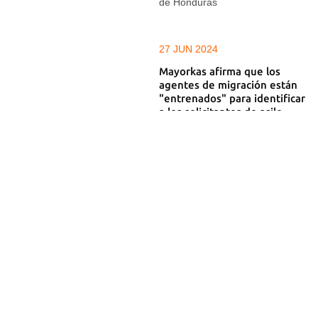
de Honduras
27 JUN 2024
Mayorkas afirma que los
agentes de migración están
"entrenados" para identificar
a los solicitantes de asilo
Varias organizaciones alertan de
que hay decenas de personas
devueltas a México sin que sus
casos sean escuchados
26 JUN 2024
La migración cae en la
frontera sur de EE UU, pero
se triplica en la de México
con Guatemala
En la última semana, las
autoridades estadounidenses