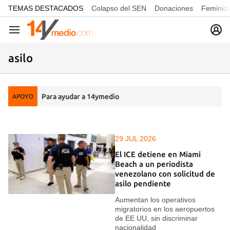
common.go-to-content
TEMAS DESTACADOS
Colapso del SEN
Donaciones
Feminici
Navegación
asilo
Para ayudar a 14ymedio
APOYO
29 JUL 2026
El ICE detiene en Miami
Beach a un periodista
venezolano con solicitud de
asilo pendiente
Aumentan los operativos
migratorios en los aeropuertos
de EE UU, sin discriminar
nacionalidad