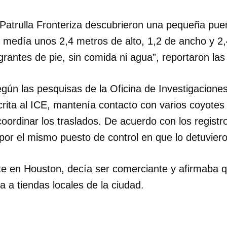
 Patrulla Fronteriza descubrieron una pequeña pue
medía unos 2,4 metros de alto, 1,2 de ancho y 2,4
rantes de pie, sin comida ni agua”, reportaron las
egún las pesquisas de la Oficina de Investigacion
crita al ICE, mantenía contacto con varios coyotes
oordinar los traslados. De acuerdo con los registr
por el mismo puesto de control en que lo detuviero
te en Houston, decía ser comerciante y afirmaba 
a a tiendas locales de la ciudad.
dar como favorito
 poder guardar como favorito, primero has de iniciar sesión con
ta de 14ymedio.