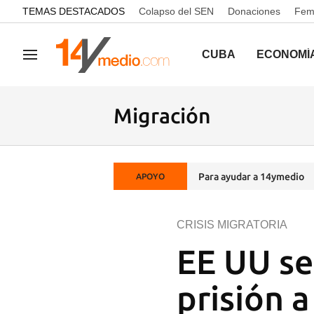
common.go-to-content
TEMAS DESTACADOS
Colapso del SEN
Donaciones
Femi
CUBA
ECONOMÍ
Navegación
Migración
Para ayudar a 14ymedio
APOYO
CRISIS MIGRATORIA
EE UU se
prisión 