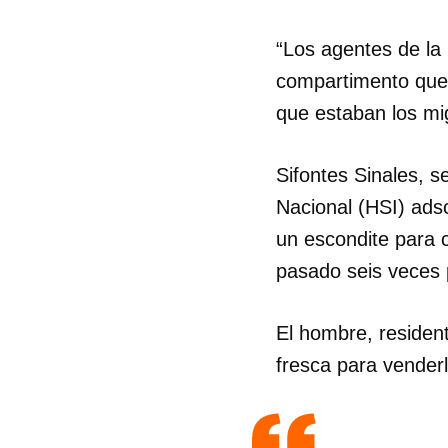
“Los agentes de la
compartimento que 
que estaban los mig
Sifontes Sinales, s
Nacional (HSI) ads
un escondite para c
pasado seis veces 
El hombre, residen
fresca para venderl
Guar
Para
cuen