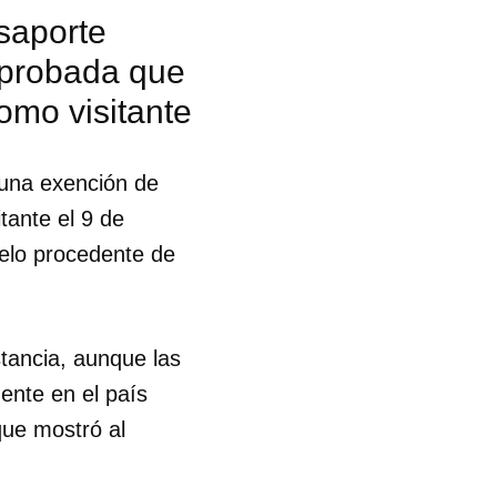
asaporte
R
aprobada que
omo visitante
 una exención de
tante el 9 de
uelo procedente de
tancia, aunque las
ente en el país
que mostró al