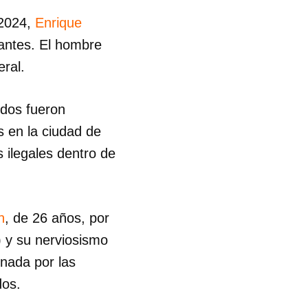
 2024,
Enrique
rantes. El hombre
eral.
dos fueron
s en la ciudad de
 ilegales dentro de
n
, de 26 años, por
) y su nerviosismo
onada por las
dos.