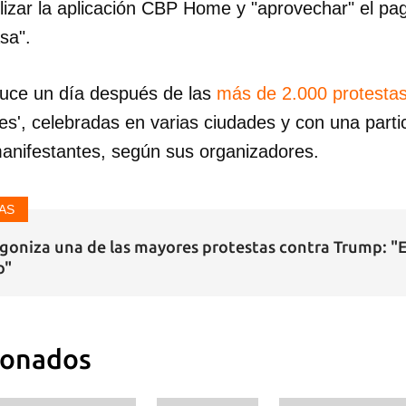
tilizar la aplicación CBP Home y "aprovechar" el p
sa".
INICIAR SESIÓN
CANCELA
duce un día después de las
más de 2.000 protesta
yes', celebradas en varias ciudades y con una part
manifestantes, según sus organizadores.
AS
goniza una de las mayores protestas contra Trump: "
o"
ionados