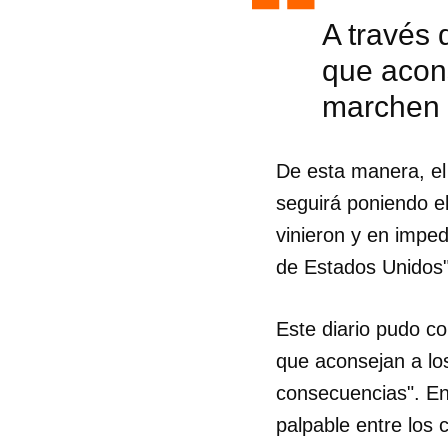
A través 
que acons
marchen 
De esta manera, el 
seguirá poniendo el
vinieron y en imped
de Estados Unidos"
Este diario pudo co
que aconsejan a lo
Guar
consecuencias". En
Para
palpable entre los 
cuen