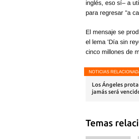
inglés, eso sí– a u
para regresar "a ca
El mensaje se pro
el lema 'Día sin re
cinco millones de 
NOTICIAS RELACIONAD
Los Ángeles prota
jamás será vencid
Temas relac