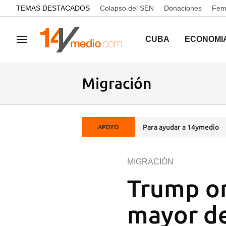
common.go-to-content
TEMAS DESTACADOS
Colapso del SEN
Donaciones
Femi
CUBA
ECONOMÍ
Navegación
Migración
Para ayudar a 14ymedio
APOYO
MIGRACIÓN
Trump or
mayor de