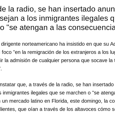
de la radio, se han insertado anun
ejan a los inmigrantes ilegales 
o "se atengan a las consecuenci
dirigente norteamericano ha insistido en que su A
 foco "en la remigración de los extranjeros a los 
ir la admisión de cualquier persona que socave la t
.
nstatar que, a través de la radio, se han insertado
s inmigrantes ilegales que se marchen o "se ateng
dar como favorito
 un mercado latino en Florida, este domingo, la c
 poder guardar como favorito, primero has de iniciar sesión con
clientes, que oían a través de los altavoces cómo s
ta de 14ymedio.