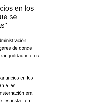
cios en los
que se
as"
dministración
lugares de donde
ranquilidad interna
 anuncios en los
an a las
onsternación era
 tu
e les insta –en