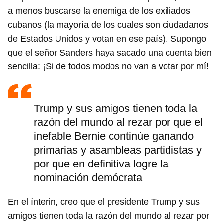
a menos buscarse la enemiga de los exiliados
cubanos (la mayoría de los cuales son ciudadanos
de Estados Unidos y votan en ese país). Supongo
que el señor Sanders haya sacado una cuenta bien
sencilla: ¡Si de todos modos no van a votar por mí!
Guardar como favorito
Para poder guardar como favorito, primero has de
iniciar sesión con tu cuenta de 14ymedio.
Trump y sus amigos tienen toda la
INICIAR SESIÓN
CANCELAR
razón del mundo al rezar por que el
inefable Bernie continúe ganando
primarias y asambleas partidistas y
por que en definitiva logre la
nominación demócrata
En el ínterin, creo que el presidente Trump y sus
amigos tienen toda la razón del mundo al rezar por