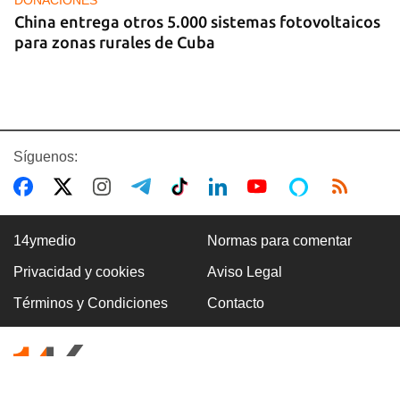
China entrega otros 5.000 sistemas fotovoltaicos
para zonas rurales de Cuba
Síguenos:
14ymedio
Normas para comentar
Privacidad y cookies
Aviso Legal
COLOMBIA
Términos y Condiciones
Contacto
De la Espriella toma posesión en Colombia y la
izquierda lo califica de “ilegítimo”