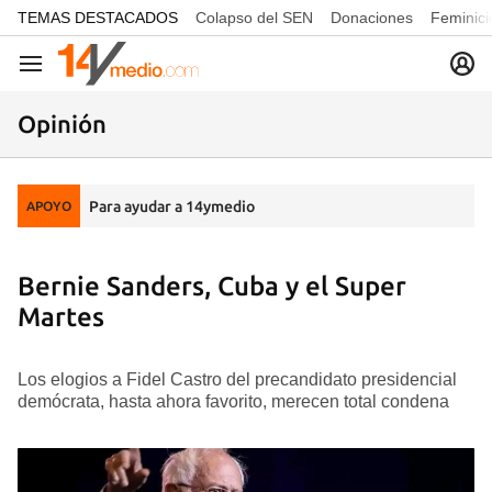
common.go-to-content
TEMAS DESTACADOS
Colapso del SEN
Donaciones
Feminici
Navegación
Opinión
Para ayudar a 14ymedio
APOYO
Bernie Sanders, Cuba y el Super
Martes
Los elogios a Fidel Castro del precandidato presidencial
demócrata, hasta ahora favorito, merecen total condena