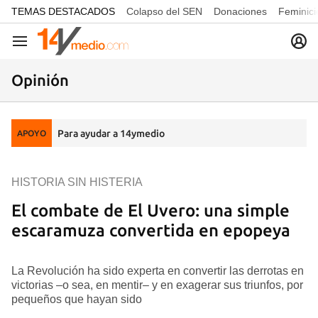
common.go-to-content
TEMAS DESTACADOS
Colapso del SEN
Donaciones
Feminici
Navegación
Opinión
Para ayudar a 14ymedio
APOYO
HISTORIA SIN HISTERIA
El combate de El Uvero: una simple
escaramuza convertida en epopeya
La Revolución ha sido experta en convertir las derrotas en
victorias –o sea, en mentir– y en exagerar sus triunfos, por
pequeños que hayan sido