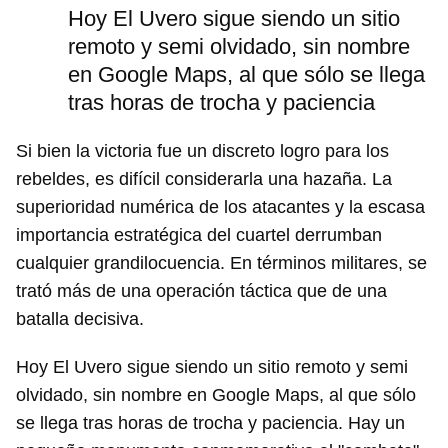
Hoy El Uvero sigue siendo un sitio
remoto y semi olvidado, sin nombre
en Google Maps, al que sólo se llega
tras horas de trocha y paciencia
Si bien la victoria fue un discreto logro para los
rebeldes, es difícil considerarla una hazaña. La
superioridad numérica de los atacantes y la escasa
importancia estratégica del cuartel derrumban
Guardar como favorito
cualquier grandilocuencia. En términos militares, se
trató más de una operación táctica que de una
Para poder guardar como favorito, primero has de
iniciar sesión con tu cuenta de 14ymedio.
batalla decisiva.
INICIAR SESIÓN
CANCELAR
Hoy El Uvero sigue siendo un sitio remoto y semi
olvidado, sin nombre en Google Maps, al que sólo
se llega tras horas de trocha y paciencia. Hay un