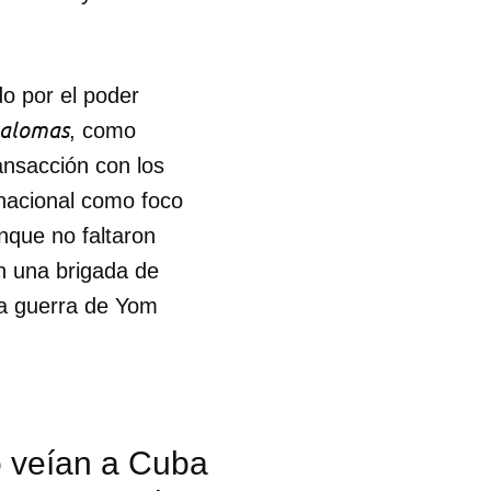
o por el poder
alomas
, como
ansacción con los
rnacional como foco
nque no faltaron
n una brigada de
la guerra de Yom
o veían a Cuba