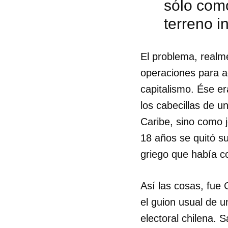
sólo com
terreno i
El problema, realm
operaciones para ac
capitalismo. Ése er
los cabecillas de u
Caribe, sino como j
18 años se quitó s
griego que había c
Así las cosas, fue 
Guar
el guion usual de u
Para
electoral chilena. 
cuen