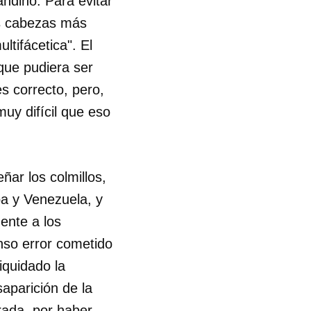
ndino. Para evitar
as cabezas más
tifácetica". El
que pudiera ser
s correcto, pero,
uy difícil que eso
ar los colmillos,
ba y Venezuela, y
ente a los
nso error cometido
iquidado la
aparición de la
rada, por haber