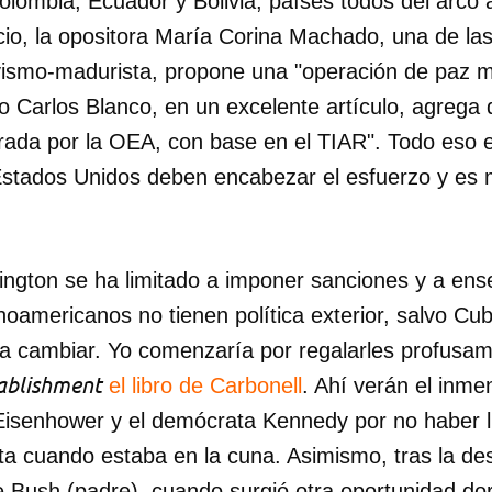
lombia, Ecuador y Bolivia, países todos del arco a
cio, la opositora María Corina Machado, una de l
vismo-madurista, propone una "operación de paz mul
o Carlos Blanco, en un excelente artículo, agrega 
erada por la OEA, con base en el TIAR". Todo eso e
stados Unidos deben encabezar el esfuerzo y es m
ngton se ha limitado a imponer sanciones y a enseñ
inoamericanos no tienen política exterior, salvo Cu
a cambiar. Yo comenzaría por regalarles profusam
ablishment
el libro de Carbonell
. Ahí verán el inme
 Eisenhower y el demócrata Kennedy por no haber l
ta cuando estaba en la cuna. Asimismo, tras la des
Bush (padre), cuando surgió otra oportunidad do