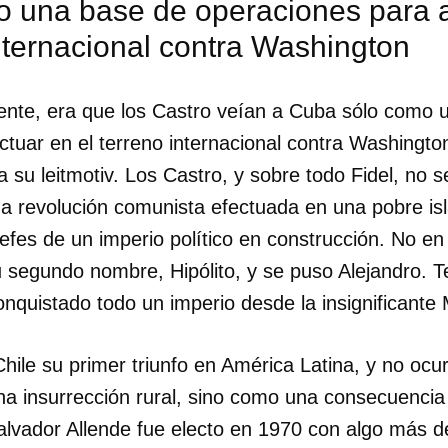
o una base de operaciones para a
nternacional contra Washington
ente, era que los Castro veían a Cuba sólo como 
tuar en el terreno internacional contra Washington
a su leitmotiv. Los Castro, y sobre todo Fidel, no 
na revolución comunista efectuada en una pobre is
efes de un imperio político en construcción. No en 
u segundo nombre, Hipólito, y se puso Alejandro. T
onquistado todo un imperio desde la insignificante
Chile su primer triunfo en América Latina, y no ocu
dar como favorito
na insurrección rural, sino como una consecuencia 
 poder guardar como favorito, primero has de iniciar sesión con
Salvador Allende fue electo en 1970 con algo más de
ta de 14ymedio.