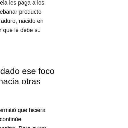
la les paga a los
rebañar producto
Maduro, nacido en
n que le debe su
idado ese foco
hacia otras
rmitió que hiciera
 continúe