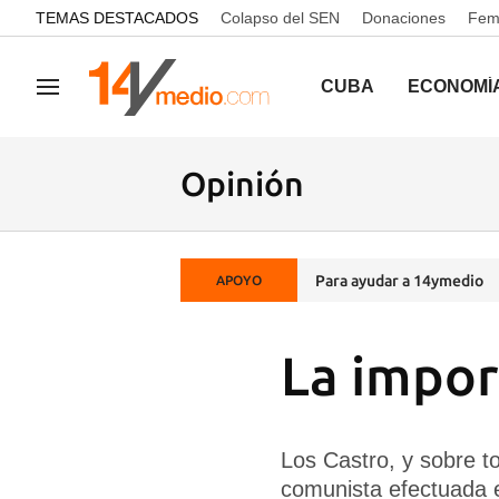
common.go-to-content
TEMAS DESTACADOS
Colapso del SEN
Donaciones
Femi
CUBA
ECONOMÍ
Navegación
Opinión
Para ayudar a 14ymedio
APOYO
La impor
Los Castro, y sobre t
comunista efectuada e