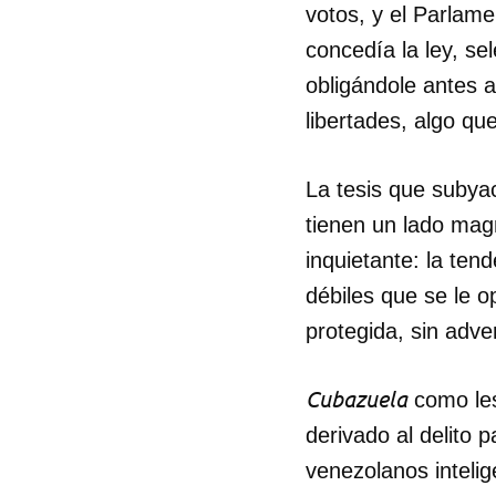
votos, y el Parlame
concedía la ley, se
obligándole antes 
libertades, algo qu
La tesis que subyac
tienen un lado magn
inquietante: la te
débiles que se le 
protegida, sin adver
Cubazuela
como les 
derivado al delito 
venezolanos intelig