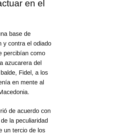
ctuar en el
una base de
 y contra el odiado
se percibían como
la azucarera del
balde, Fidel, a los
enía en mente al
 Macedonia.
rrió de acuerdo con
de la peculiaridad
 tu
 un tercio de los