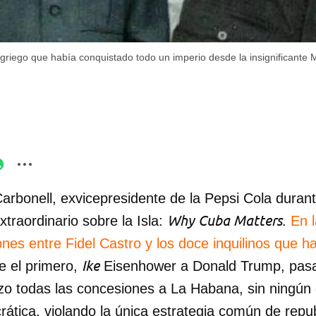
 griego que había conquistado todo un imperio desde la insignificante 
Carbonell, exvicepresidente de la Pepsi Cola dura
Why Cuba Matters
xtraordinario sobre la Isla:
.
En l
nes entre Fidel Castro y los doce inquilinos que h
Ike
e el primero,
Eisenhower a Donald Trump, pas
zo todas las concesiones a La Habana, sin ningún
ática, violando la única estrategia común de repu