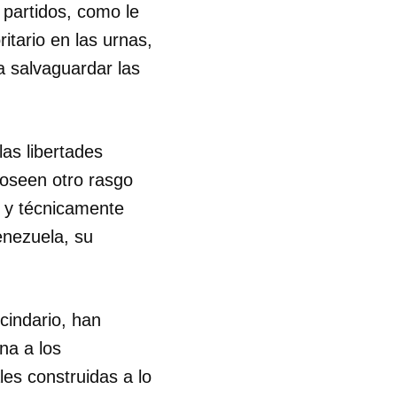
 partidos, como le
itario en las urnas,
R
a salvaguardar las
as libertades
poseen otro rasgo
a y técnicamente
enezuela, su
cindario, han
na a los
les construidas a lo