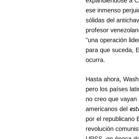
expandiéndose a Co
ese inmenso perjui
sólidas del anticha
profesor venezolan
"una operación lid
para que suceda, E
ocurra.
Hasta ahora, Washi
pero los países lat
no creo que vayan 
est
americanos del
por el republicano
revolución comunis
URSS, en época de 