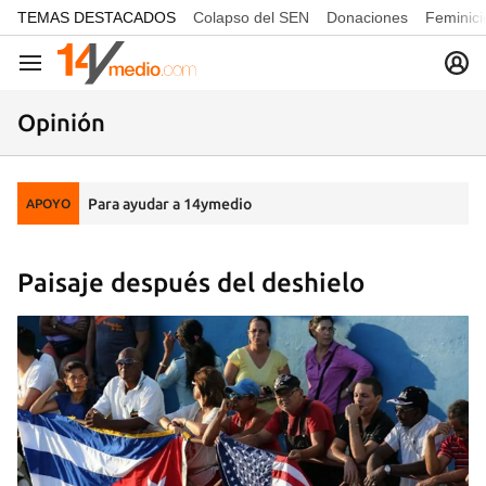
common.go-to-content
TEMAS DESTACADOS
Colapso del SEN
Donaciones
Feminici
Navegación
Opinión
Para ayudar a 14ymedio
APOYO
Paisaje después del deshielo