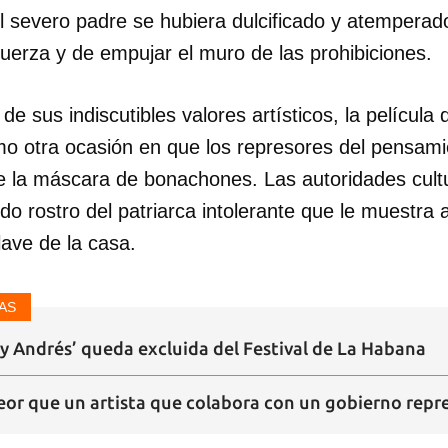
el severo padre se hubiera dulcificado y atempera
INICIAR SESIÓN
CANCELA
uerza y de empujar el muro de las prohibiciones.
e sus indiscutibles valores artísticos, la película
o otra ocasión en que los represores del pensami
se la máscara de bonachones. Las autoridades cultu
do rostro del patriarca intolerante que le muestra 
lave de la casa.
AS
 y Andrés’ queda excluida del Festival de La Habana
eor que un artista que colabora con un gobierno repr