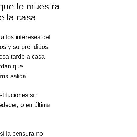
 que le muestra
de la casa
 los intereses del
dos y sorprendidos
resa tarde a casa
erdan que
ima salida.
tituciones sin
edecer, o en última
 tu
si la censura no