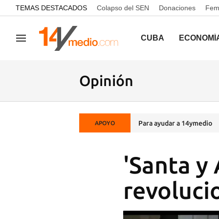
common.go-to-content
TEMAS DESTACADOS
Colapso del SEN
Donaciones
Femi
CUBA
ECONOMÍ
Navegación
Opinión
Para ayudar a 14ymedio
APOYO
'Santa y 
revoluci