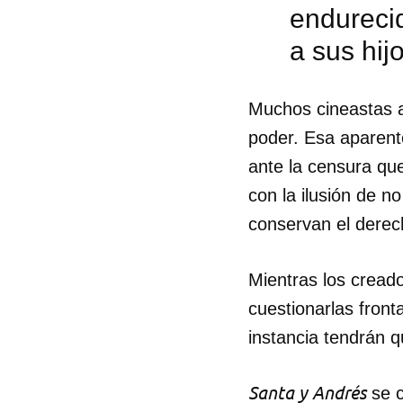
endurecid
a sus hij
Muchos cineastas a
poder. Esa aparent
ante la censura qu
con la ilusión de n
conservan el derech
Mientras los creado
cuestionarlas front
instancia tendrán 
Guar
Para
Santa y Andrés
se c
cuen