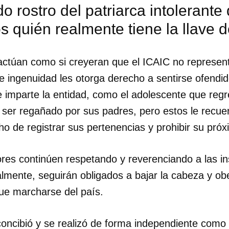
o rostro del patriarca intolerante
os quién realmente tiene la llave 
ctúan como si creyeran que el ICAIC no representa
e ingenuidad les otorga derecho a sentirse ofendi
e imparte la entidad, como el adolescente que reg
o ser regañado por sus padres, pero estos le recu
o de registrar sus pertenencias y prohibir su próx
res continúen respetando y reverenciando a las ins
almente, seguirán obligados a bajar la cabeza y ob
que marcharse del país.
dar como favorito
 poder guardar como favorito, primero has de iniciar sesión con
oncibió y se realizó de forma independiente como 
ta de 14ymedio.