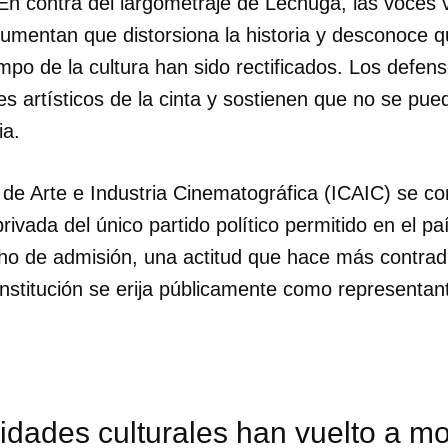
 En contra del largometraje de Lechuga, las voces 
gumentan que distorsiona la historia y desconoce 
po de la cultura han sido rectificados. Los defens
es artísticos de la cinta y sostienen que no se pue
ia.
o de Arte e Industria Cinematográfica (ICAIC) se 
ivada del único partido político permitido en el paí
o de admisión, una actitud que hace más contradi
institución se erija públicamente como representan
idades culturales han vuelto a mo