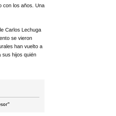
do con los años. Una
R
 de Carlos Lechuga
ento se vieron
rales han vuelto a
a sus hijos quién
esor"