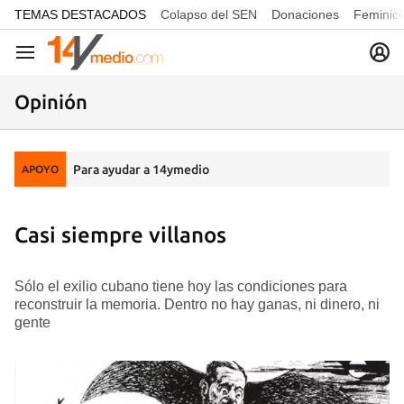
common.go-to-content
TEMAS DESTACADOS
Colapso del SEN
Donaciones
Feminici
Navegación
Opinión
Para ayudar a 14ymedio
APOYO
Casi siempre villanos
Sólo el exilio cubano tiene hoy las condiciones para
reconstruir la memoria. Dentro no hay ganas, ni dinero, ni
gente