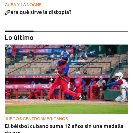
CUBA Y LA NOCHE
¿Para qué sirve la distopía?
Lo último
NICARAGUA
Ortega le teme a las elecciones porque le teme al
pueblo
JUEGOS CENTROAMERICANOS
El béisbol cubano suma 12 años sin una medalla
de oro