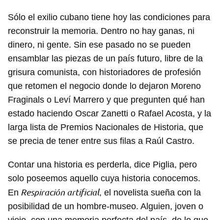
Sólo el exilio cubano tiene hoy las condiciones para
reconstruir la memoria. Dentro no hay ganas, ni
dinero, ni gente. Sin ese pasado no se pueden
ensamblar las piezas de un país futuro, libre de la
grisura comunista, con historiadores de profesión
que retomen el negocio donde lo dejaron Moreno
Fraginals o Leví Marrero y que pregunten qué han
Guardar como favorito
estado haciendo Oscar Zanetti o Rafael Acosta, y la
larga lista de Premios Nacionales de Historia, que
Para poder guardar como favorito, primero has de
iniciar sesión con tu cuenta de 14ymedio.
se precia de tener entre sus filas a Raúl Castro.
INICIAR SESIÓN
CANCELAR
Contar una historia es perderla, dice Piglia, pero
solo poseemos aquello cuya historia conocemos.
Respiración artificial
En
, el novelista sueña con la
posibilidad de un hombre-museo. Alguien, joven o