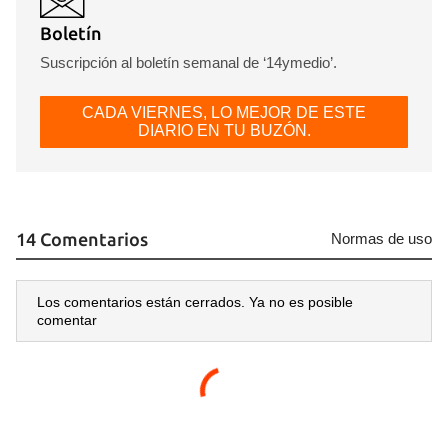
Boletín
Suscripción al boletín semanal de ‘14ymedio’.
CADA VIERNES, LO MEJOR DE ESTE
DIARIO EN TU BUZÓN.
14 Comentarios
Normas de uso
Guardar como favorito
Los comentarios están cerrados. Ya no es posible
comentar
Para poder guardar como favorito, primero has de
iniciar sesión con tu cuenta de 14ymedio.
INICIAR SESIÓN
CANCELAR