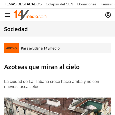
common.go-to-content
TEMAS DESTACADOS
Colapso del SEN
Donaciones
Feminici
Navegación
Sociedad
Para ayudar a 14ymedio
APOYO
Azoteas que miran al cielo
La ciudad de La Habana crece hacia arriba y no con
nuevos rascacielos