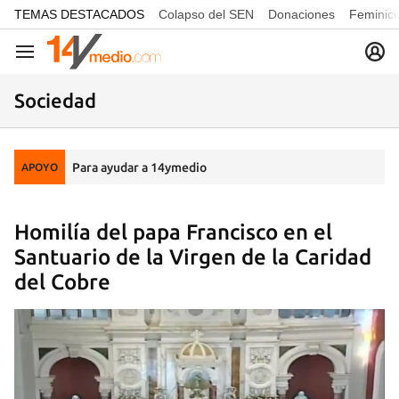
common.go-to-content
TEMAS DESTACADOS
Colapso del SEN
Donaciones
Feminici
Navegación
Sociedad
Para ayudar a 14ymedio
APOYO
Homilía del papa Francisco en el
Santuario de la Virgen de la Caridad
del Cobre