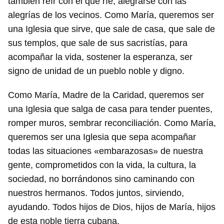
también reír con el que ríe, alegrarse con las
alegrías de los vecinos. Como María, queremos ser
una Iglesia que sirve, que sale de casa, que sale de
sus templos, que sale de sus sacristías, para
acompañar la vida, sostener la esperanza, ser
signo de unidad de un pueblo noble y digno.
Como María, Madre de la Caridad, queremos ser
una Iglesia que salga de casa para tender puentes,
romper muros, sembrar reconciliación. Como María,
Guardar como favorito
queremos ser una Iglesia que sepa acompañar
todas las situaciones «embarazosas» de nuestra
Para poder guardar como favorito, primero has de
iniciar sesión con tu cuenta de 14ymedio.
gente, comprometidos con la vida, la cultura, la
sociedad, no borrándonos sino caminando con
INICIAR SESIÓN
CANCELAR
nuestros hermanos. Todos juntos, sirviendo,
ayudando. Todos hijos de Dios, hijos de María, hijos
de esta noble tierra cubana.