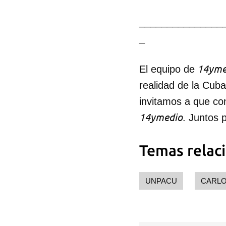
_______________
_
14yme
El equipo de
realidad de la Cub
invitamos a que co
14ymedio
. Juntos 
Temas relac
UNPACU
CARLO