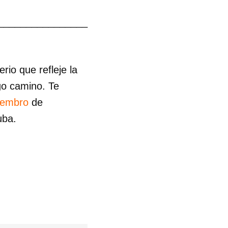
________________
io que refleje la
go camino. Te
iembro
de
uba.