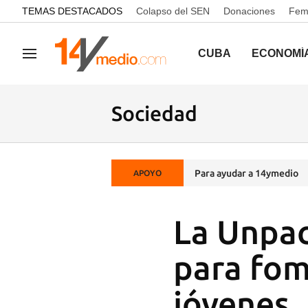
common.go-to-content
TEMAS DESTACADOS
Colapso del SEN
Donaciones
Femi
CUBA
ECONOMÍ
Navegación
Sociedad
Para ayudar a 14ymedio
APOYO
La Unpac
para fom
jóvenes