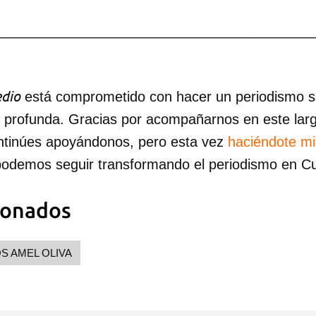
_________________________________________
dio
está comprometido con hacer un periodismo ser
a profunda. Gracias por acompañarnos en este lar
ntinúes apoyándonos, pero esta vez
haciéndote m
podemos seguir transformando el periodismo en C
ionados
S AMEL OLIVA