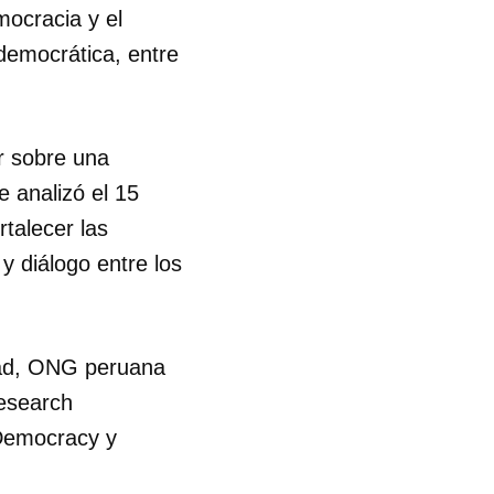
mocracia y el
democrática, entre
ar sobre una
 analizó el 15
rtalecer las
 y diálogo entre los
rtad, ONG peruana
esearch
 tu
Democracy y
R