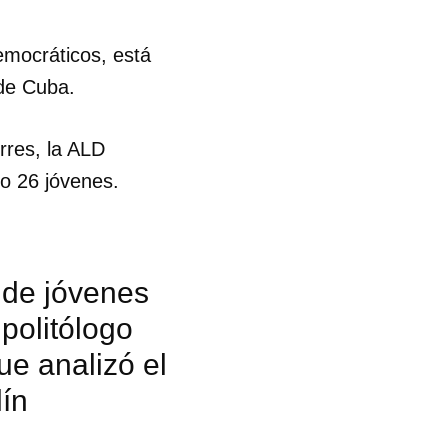
emocráticos, está
 de Cuba.
rres, la ALD
do 26 jóvenes.
o de jóvenes
politólogo
e analizó el
lín