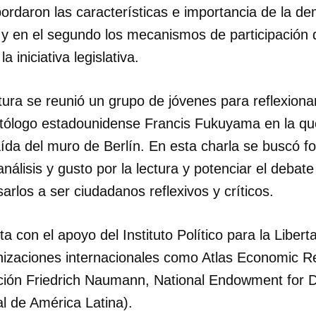
ordaron las características e importancia de la de
y en el segundo los mecanismos de participación 
la iniciativa legislativa.
ctura se reunió un grupo de jóvenes para reflexion
litólogo estadounidense Francis Fukuyama en la que
aída del muro de Berlín. En esta charla se buscó fo
nálisis y gusto por la lectura y potenciar el debate
arlos a ser ciudadanos reflexivos y críticos.
dar como favorito
a con el apoyo del Instituto Político para la Libe
izaciones internacionales como Atlas Economic R
 poder guardar como favorito, primero has de iniciar sesión con
ta de 14ymedio.
ción Friedrich Naumann, National Endowment for 
l de América Latina).
INICIAR SESIÓN
CANCELA