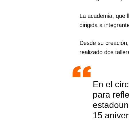
La academia, que l
dirigida a integran
Desde su creación, 
realizado dos talle
En el cír
para refl
estadoun
15 aniver