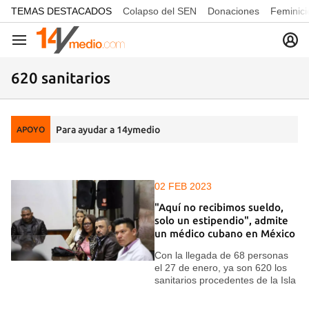
common.go-to-content
TEMAS DESTACADOS
Colapso del SEN
Donaciones
Feminici
Navegación
620 sanitarios
Para ayudar a 14ymedio
APOYO
02 FEB 2023
"Aquí no recibimos sueldo,
solo un estipendio", admite
un médico cubano en México
Con la llegada de 68 personas
el 27 de enero, ya son 620 los
sanitarios procedentes de la Isla