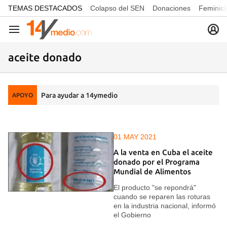
common.go-to-content
TEMAS DESTACADOS
Colapso del SEN
Donaciones
Feminici
Navegación
aceite donado
Para ayudar a 14ymedio
APOYO
01 MAY 2021
A la venta en Cuba el aceite
donado por el Programa
Mundial de Alimentos
El producto "se repondrá"
cuando se reparen las roturas
en la industria nacional, informó
el Gobierno