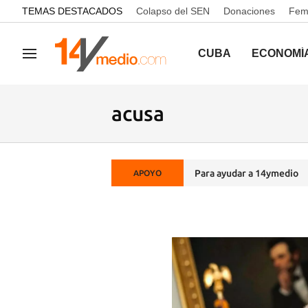
common.go-to-content
TEMAS DESTACADOS
Colapso del SEN
Donaciones
Femi
CUBA
ECONOMÍ
Navegación
acusa
Para ayudar a 14ymedio
APOYO